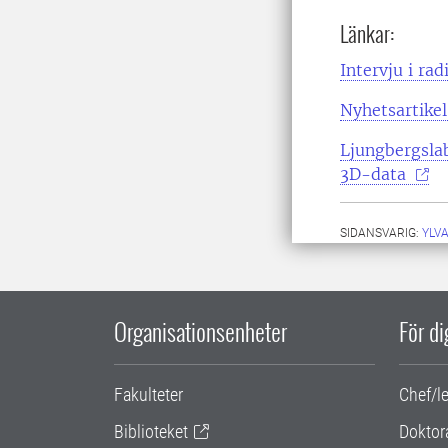
Länkar:
Intervju i rad
Nyhetsartikel
Ljungbergslab
3D-data
SIDANSVARIG:
YLV
Organisationsenheter
För d
Fakulteter
Chef/l
Biblioteket
Doktor