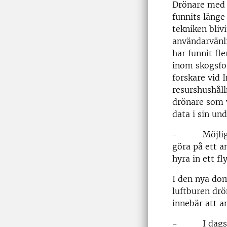
Drönare med 
funnits länge
tekniken bliv
användarvänli
har funnit fl
inom skogsfo
forskare vid I
resurshushål
drönare som v
data i sin un
- Möjlighete
göra på ett a
hyra in ett f
I den nya do
luftburen drö
innebär att a
- I dagsläget