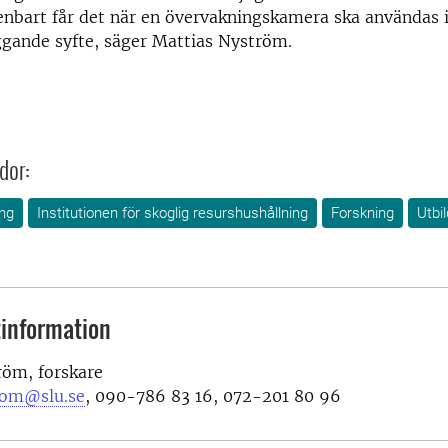
enbart får det när en övervakningskamera ska användas 
ggande syfte, säger Mattias Nyström.
dor:
ng
Institutionen för skoglig resurshushållning
Forskning
Utbi
information
röm, forskare
rom@slu.se
, 090-786 83 16, 072-201 80 96