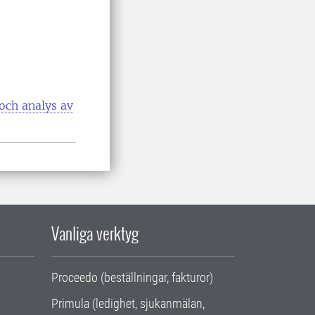
och analys av
Vanliga verktyg
Proceedo (beställningar, fakturor)
Primula (ledighet, sjukanmälan,