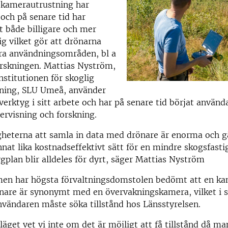
kamerautrustning har
 och på senare tid har
it både billigare och mer
g vilket gör att drönarna
era användningsområden, bl a
rskningen. Mattias Nyström,
nstitutionen för skoglig
lning, SLU Umeå, använder
erktyg i sitt arbete och har på senare tid börjat använ
dervisning och forskning.
rna att samla in data med drönare är enorma och går
nnat lika kostnadseffektivt sätt för en mindre skogsfasti
lygplan blir alldeles för dyrt, säger Mattias Nyström
men har högsta förvaltningsdomstolen bedömt att en ka
nare är synonymt med en övervakningskamera, vilket i s
nvändaren måste söka tillstånd hos Länsstyrelsen.
 vet vi inte om det är möjligt att få tillstånd då man