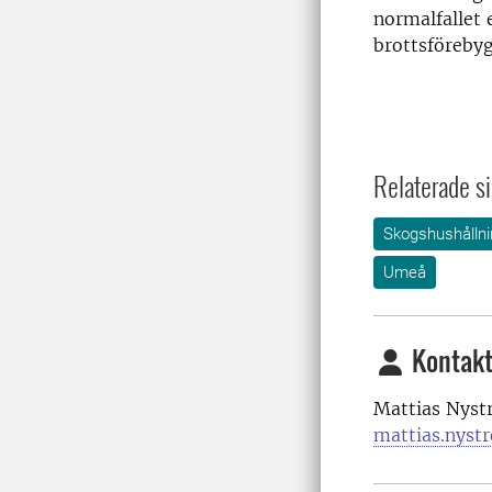
normalfallet 
brottsföreby
Relaterade si
Skogshushållni
Umeå
Kontakt
Mattias Nyst
mattias.nyst