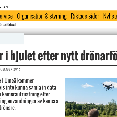
e på SLU
ervice
Organisation & styrning
Riktade sidor
Nyhet
drönarförbud
 i hjulet efter nytt drönarf
OVEMBER 2016
e i Umeå kommer
vis inte kunna samla in data
n kamerautrustning efter
ring användningen av kamera
drönare.