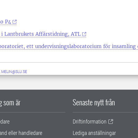
io P4
 i Lantbrukets Affärstidning, ATL
oratoriet, ett undervisningslaboratorium för insamling 
A.MELIN@SLU.SE
ig som är
Senaste nytt från
edare
Driftinformation
and eller handledare
Lediga anställningar