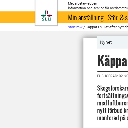
Medarbetarwebben
Information och service för medarbetar
Till startsida
Min anställning
Stöd & s
start mw
/
Käppar i hjulet efter nytt 
Nyhet
Käppar
PUBLICERAD: 02 N
Skogsforskar
fortsättnings
med luftbure
nytt förbud k
monterad på 