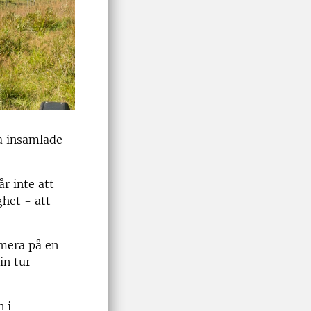
da insamlade
 inte att
ghet - att
mera på en
in tur
 i