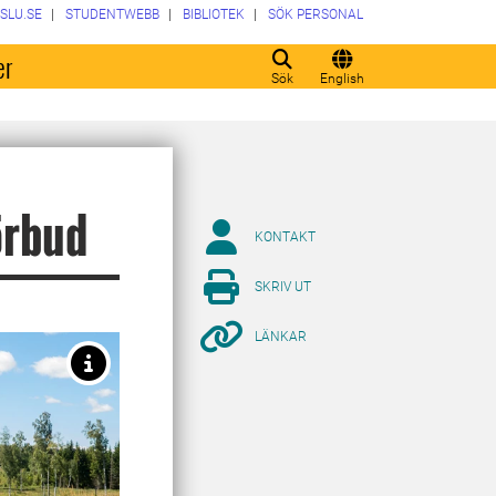
SLU.SE
STUDENTWEBB
BIBLIOTEK
SÖK PERSONAL
er
Sök
English
örbud
KONTAKT
SKRIV UT
LÄNKAR