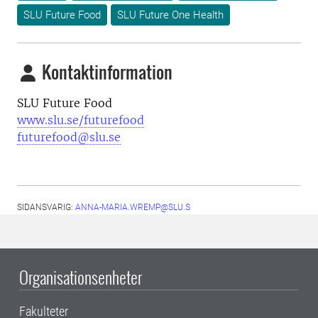
SLU Future Food
SLU Future One Health
Kontaktinformation
SLU Future Food
www.slu.se/futurefood
futurefood@slu.se
SIDANSVARIG:
ANNA-MARIA.WREMP@SLU.S
Organisationsenheter
Fakulteter