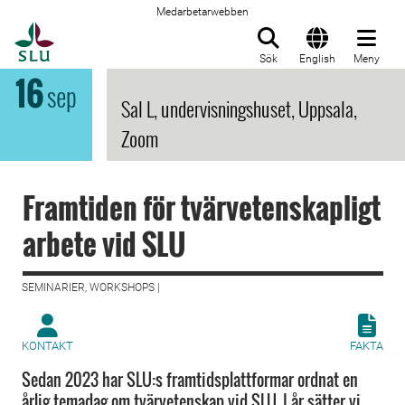
Medarbetarwebben
Till startsida
Sök
English
Meny
16
sep
Sal L, undervisningshuset, Uppsala,
Zoom
Framtiden för tvärvetenskapligt
arbete vid SLU
SEMINARIER, WORKSHOPS |
KONTAKT
FAKTA
Sedan 2023 har SLU:s framtidsplattformar ordnat en
årlig temadag om tvärvetenskap vid SLU. I år sätter vi