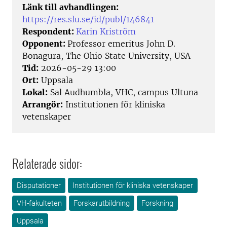
Länk till avhandlingen:
https://res.slu.se/id/publ/146841
Respondent:
Karin Kriström
Opponent:
Professor emeritus John D.
Bonagura, The Ohio State University, USA
Tid:
2026-05-29 13:00
Ort:
Uppsala
Lokal:
Sal Audhumbla, VHC, campus Ultuna
Arrangör:
Institutionen för kliniska
vetenskaper
Relaterade sidor:
Disputationer
Institutionen för kliniska vetenskaper
VH-fakulteten
Forskarutbildning
Forskning
Uppsala