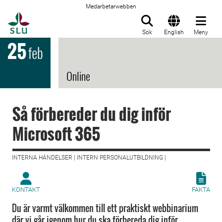
Medarbetarwebben
Till startsida
Sök
English
Meny
25
feb
Online
Så förbereder du dig inför
Microsoft 365
INTERNA HÄNDELSER | INTERN PERSONALUTBILDNING |
KONTAKT
FAKTA
Du är varmt välkommen till ett praktiskt webbinarium
där vi går igenom hur du ska förbereda dig inför