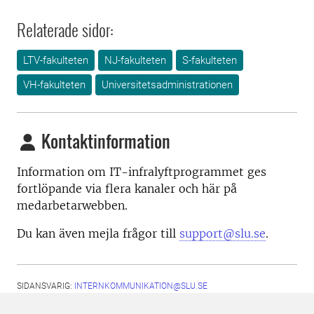
Relaterade sidor:
LTV-fakulteten
NJ-fakulteten
S-fakulteten
VH-fakulteten
Universitetsadministrationen
Kontaktinformation
Information om IT-infralyftprogrammet ges
fortlöpande via flera kanaler och här på
medarbetarwebben.
Du kan även mejla frågor till
support@slu.se
.
SIDANSVARIG:
INTERNKOMMUNIKATION@SLU.SE