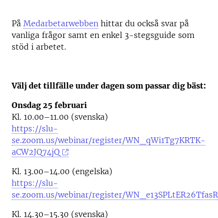
På
Medarbetarwebben
hittar du också svar på
vanliga frågor samt en enkel 3-stegsguide som
stöd i arbetet.
Välj det tillfälle under dagen som passar dig bäst:
Onsdag 25 februari
Kl. 10.00–11.00 (svenska)
https://slu-
se.zoom.us/webinar/register/WN_qWi1Tg7KRTK-
aCW2JQ74jQ
Kl. 13.00–14.00 (engelska)
https://slu-
se.zoom.us/webinar/register/WN_e13SPLtER26TfasR
Kl. 14.30–15.30 (svenska)