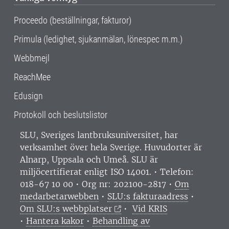
Proceedo (beställningar, fakturor)
Primula (ledighet, sjukanmälan, lönespec m.m.)
Webbmejl
ReachMee
Edusign
Protokoll och beslutslistor
SLU, Sveriges lantbruksuniversitet, har
verksamhet över hela Sverige. Huvudorter är
Alnarp, Uppsala och Umeå.
SLU är
miljöcertifierat enligt ISO 14001. •
Telefon:
018-67 10 00 • Org nr: 202100-2817 •
Om
medarbetarwebben
•
SLU:s fakturaadress
•
Om SLU:s webbplatser
•
Vid KRIS
•
Hantera kakor
•
Behandling av