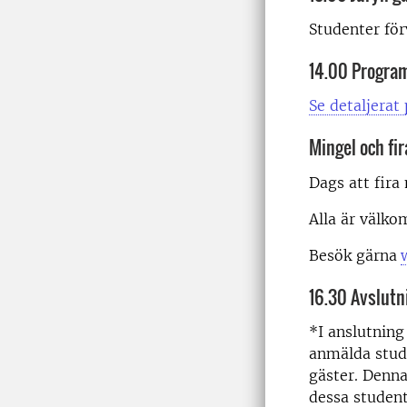
Studenter för
14.00 Progra
Se detaljerat
Mingel och fi
Dags att fira
Alla är välko
Besök gärna
16.30 Avslutn
*I anslutning
anmälda stude
gäster. Denna
dessa student