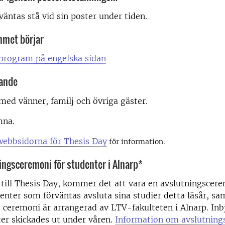
väntas stå vid sin poster under tiden.
mmet börjar
 program på engelska sidan
rande
 med vänner, familj och övriga gäster.
mna.
webbsidorna för Thesis Day
för information.
ingsceremoni för studenter i Alnarp*
 till Thesis Day, kommer det att vara en avslutningscere
nter som förväntas avsluta sina studier detta läsår, sa
 ceremoni är arrangerad av LTV-fakulteten i Alnarp. Inbj
er skickades ut under våren.
Information om avslutnin