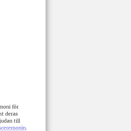
moni för
mt deras
udan till
gsceremonin
.