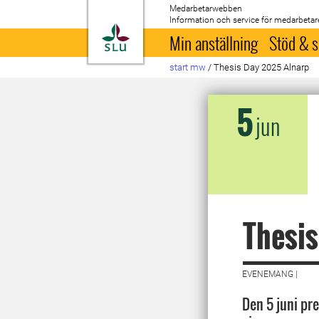
Medarbetarwebben
Information och service för medarbetar
Till startsida
Min anställning
Stöd & s
start mw
/
Thesis Day 2025 Alnarp
5
jun
Thesis
EVENEMANG |
Den 5 juni pr