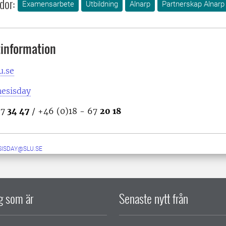
dor:
Examensarbete
Utbildning
Alnarp
Partnerskap Alnarp
information
u.se
hesisday
67
34 47
/ +46 (0)18 - 67
20 18
SISDAY@SLU.SE
ig som är
Senaste nytt från