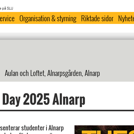
e på SLU
ervice
Organisation & styrning
Riktade sidor
Nyhet
Aulan och Loftet, Alnarpsgården, Alnarp
 Day 2025 Alnarp
esenterar studenter i Alnarp