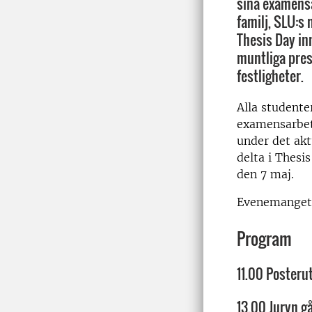
sina examensa
familj, SLU:s
Thesis Day in
muntliga pres
festligheter.
Alla studente
examensarbete
under det akt
delta i Thesi
den 7 maj.
Evenemanget 
Program
11.00 Posteru
13.00 Juryn g