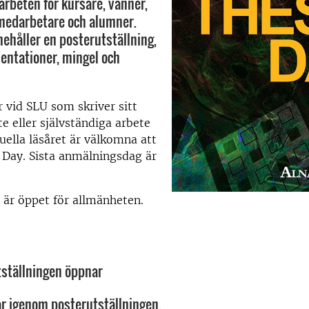
rbeten för kursare, vänner,
 medarbetare och alumner.
nehåller en posterutställning,
entationer, mingel och
r vid SLU som skriver sitt
 eller självständiga arbete
uella läsåret är välkomna att
s Day. Sista anmälningsdag är
är öppet för allmänheten.
tställningen öppnar
år igenom posterutställningen.