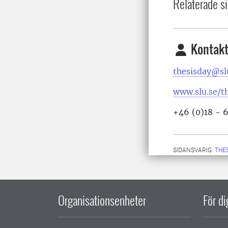
Relaterade si
Kontakt
thesisday@sl
www.slu.se/t
+46 (0)18 - 
SIDANSVARIG:
THE
Organisationsenheter
För d