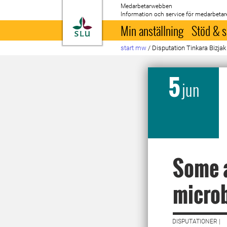
Medarbetarwebben
Information och service för medarbetar
Till startsida
Min anställning
Stöd & s
start mw
/
Disputation Tinkara Bizja
5
jun
Some a
microb
DISPUTATIONER |