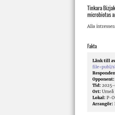
Tinkara Bizja
microbiotas a
Alla intresse
Fakta
Länk till 
file=publ
Responden
Opponent
Tid:
2025-
Ort:
Umeå
Lokal:
P-O 
Arrangör:
I