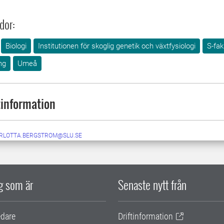
dor:
Biologi
Institutionen för skoglig genetik och växtfysiologi
S-fak
ng
Umeå
information
RLOTTA.BERGSTROM@SLU.SE
ig som är
Senaste nytt från
edare
Driftinformation