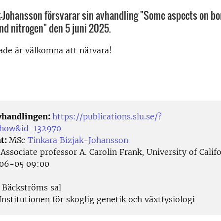
k-Johansson försvarar sin avhandling "Some aspects on bor
nd nitrogen" den 5 juni 2025.
rade är välkomna att närvara!
avhandlingen:
https://publications.slu.se/?
/show&id=132970
t:
MSc
Tinkara Bizjak-Johansson
:
Associate professor A. Carolin Frank, University of Calif
06-05 09:00
Bäckströms sal
nstitutionen för skoglig genetik och växtfysiologi