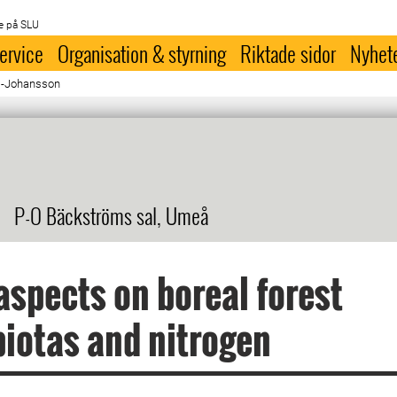
e på SLU
ervice
Organisation & styrning
Riktade sidor
Nyhet
k -Johansson
P-O Bäckströms sal, Umeå
spects on boreal forest
iotas and nitrogen