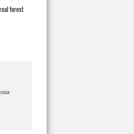
eal forest
ornia