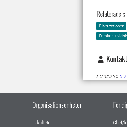
Relaterade si
Disputationer
Forskarutbildni
Kontakt
SIDANSVARIG:
CHA
Organisationsenheter
För d
Fakulteter
Chef/l