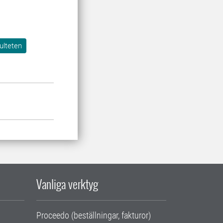
ulteten
Vanliga verktyg
Proceedo (beställningar, fakturor)