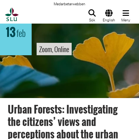
Medarbetarwebben
Till startsida
Sök
English
Meny
13
feb
Zoom, Online
Urban Forests: Investigating
the citizens’ views and
perceptions about the urban