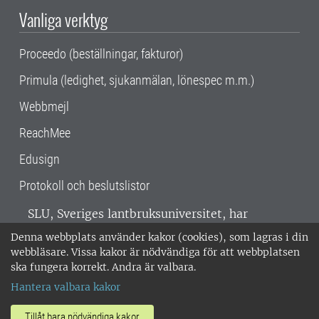
Vanliga verktyg
Proceedo (beställningar, fakturor)
Primula (ledighet, sjukanmälan, lönespec m.m.)
Webbmejl
ReachMee
Edusign
Protokoll och beslutslistor
SLU, Sveriges lantbruksuniversitet, har
verksamhet över hela Sverige. Huvudorter är
Denna webbplats använder kakor (cookies), som lagras i din
Alnarp, Uppsala och Umeå.
SLU är
webbläsare. Vissa kakor är nödvändiga för att webbplatsen
miljöcertifierat enligt ISO 14001. •
Telefon:
ska fungera korrekt. Andra är valbara.
018-67 10 00 • Org nr: 202100-2817 •
Om
Hantera valbara kakor
medarbetarwebben
•
SLU:s fakturaadress
•
Om SLU:s webbplatser
•
Vid KRIS
Tillåt bara nödvändiga kakor