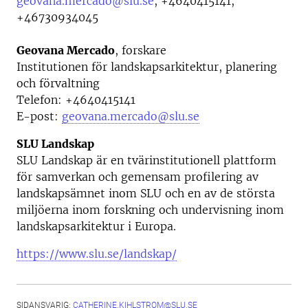
geovana.mercado@slu.se
,
+4640415141,
+46730934045
Geovana Mercado
, forskare
Institutionen för landskapsarkitektur, planering
och förvaltning
Telefon:
+4640415141
E-post:
geovana.mercado@slu.se
SLU Landskap
SLU Landskap är en tvärinstitutionell plattform
för samverkan och gemensam profilering av
landskapsämnet inom SLU och en av de största
miljöerna inom forskning och undervisning inom
landskapsarkitektur i Europa.
https://www.slu.se/landskap/
SIDANSVARIG:
CATHERINE.KIHLSTROM@SLU.SE