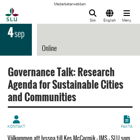
Medarbetarwebben
Till startsida
Sök
English
Meny
4
sep
Online
Governance Talk: Research
Agenda for Sustainable Cities
and Communities
KONTAKT
FAKTA
Välkommen att lyssna till Kes McCormik - IMS - SLU som