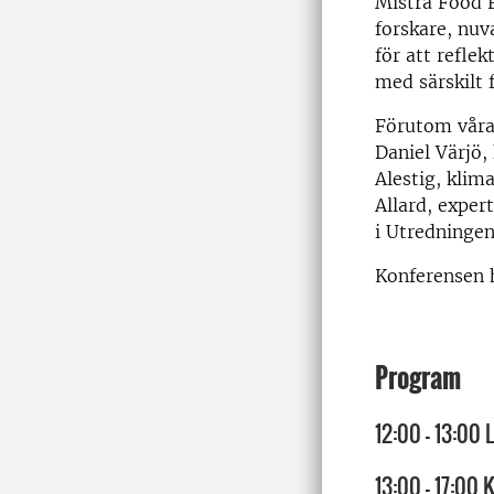
Mistra Food F
forskare, nuv
för att refle
med särskilt 
Förutom våra 
Daniel Värjö,
Alestig, klim
Allard, exper
i Utredninge
Konferensen h
Program
12:00 – 13:00 
13:00 – 17:00