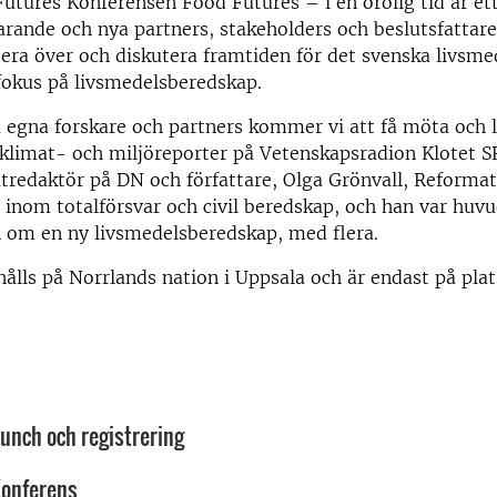
utures Konferensen Food Futures – i en orolig tid är ett t
arande och nya partners, stakeholders och beslutsfattare
ktera över och diskutera framtiden för det svenska livsm
fokus på livsmedelsberedskap.
egna forskare och partners kommer vi att få möta och ly
 klimat- och miljöreporter på Vetenskapsradion Klotet S
atredaktör på DN och författare, Olga Grönvall, Reforma
t inom totalförsvar och civil beredskap, och han var huv
n om en ny livsmedelsberedskap, med flera.
ålls på Norrlands nation i Uppsala och är endast på plat
Lunch och registrering
 Konferens