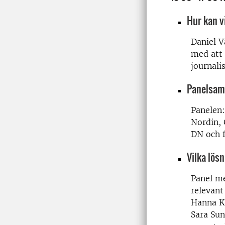
Hur kan v
Daniel V
med att 
journali
Panelsamt
Panelen:
Nordin, 
DN och f
Vilka lös
Panel me
relevant
Hanna Ka
Sara Sun