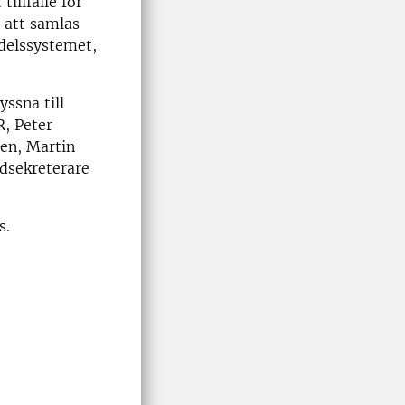
illfälle för
 att samlas
edelssystemet,
ssna till
R, Peter
ten, Martin
udsekreterare
s.