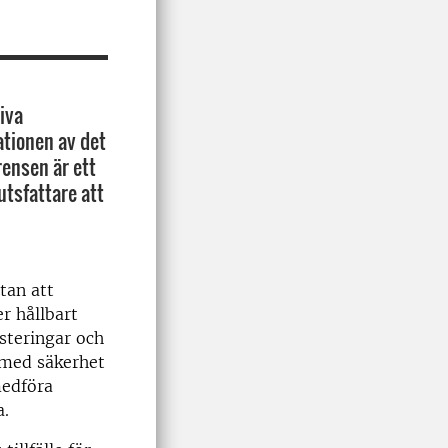
iva
ationen av det
rensen är ett
utsfattare att
tan att
r hållbart
steringar och
 med säkerhet
medföra
a.