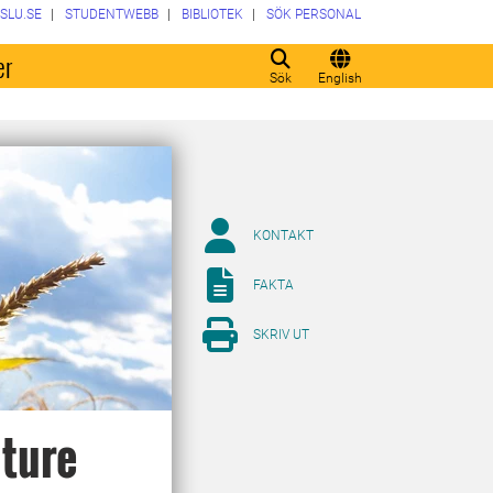
SLU.SE
STUDENTWEBB
BIBLIOTEK
SÖK PERSONAL
er
Sök
English
KONTAKT
FAKTA
SKRIV UT
uture