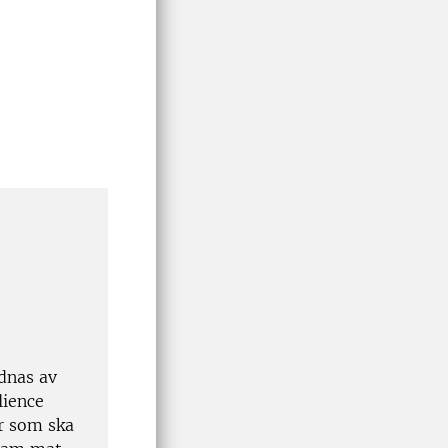
dnas av
lience
r som ska