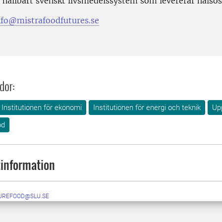
ett hållbart svenskt livsmedelssystem som levererar häls
nfo@mistrafoodfutures.se
dor:
Institutionen för ekonomi
Institutionen för energi och teknik
Up
od
information
UREFOOD@SLU.SE