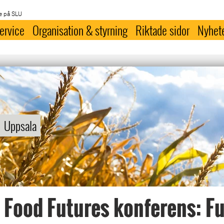
e på SLU
ervice
Organisation & styrning
Riktade sidor
Nyhet
Uppsala
 Food Futures konferens: F