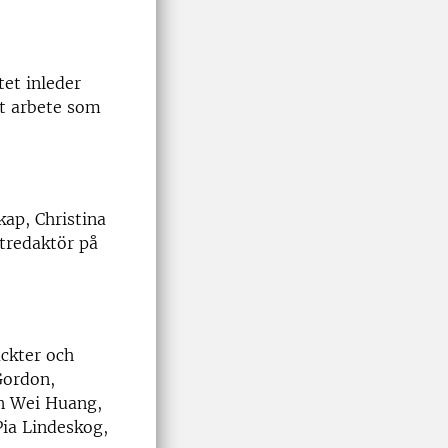
tet inleder
tt arbete som
kap, Christina
atredaktör på
ckter och
Gordon,
an Wei Huang,
Pia Lindeskog,