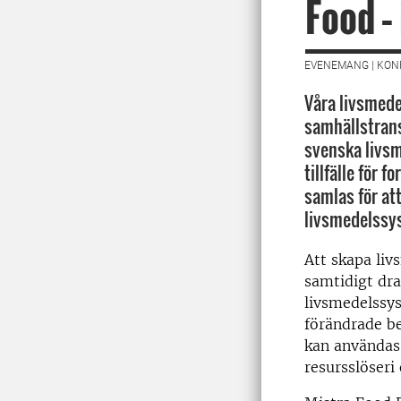
Food – 
EVENEMANG | KON
Våra livsmede
samhällstrans
svenska livsm
tillfälle för 
samlas för at
livsmedelssys
Att skapa liv
samtidigt dra
livsmedelssys
förändrade b
kan användas 
resursslöseri