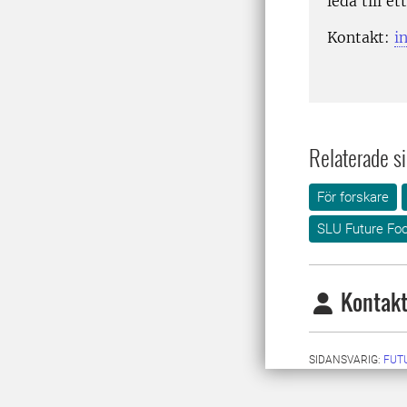
leda till 
Kontakt:
i
Relaterade si
För forskare
SLU Future Fo
Kontakt
SIDANSVARIG:
FUT