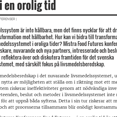
i en orolig tid
FERENSER |
lssystem är inte hållbara, men det finns nycklar för att dr
formation mot hållbarhet. Hur kan vi bidra till transform
edelssystemet i oroliga tider? Mistra Food Futures konfe
forskare, nuvarande och nya partners, intresserade och besl
t reflektera över och diskutera framtiden för det svenska
temet, med särskilt fokus på livsmedelsberedskap.
smedelsberedskap i det nuvarande livsmedelssystemet, u
 nytta av möjligheten att ställa om i riktning mot ett me
tem riskerar ineffektiviteter genom att nödvändiga inve
eteenden, beslut och metoder i livsmedelssystemet inte
för att uppnå båda syftena. Detta i sin tur riskerar att 
 och att processerna tillsammans blir onödigt kostsamm