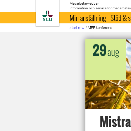
Medarbetarwebben
Information och service för medarbetar
Till startsida
Min anställning
Stöd & s
start mw
/
MFF konferens
29
aug
Mistra