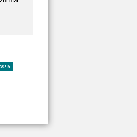
osam mat.
psala