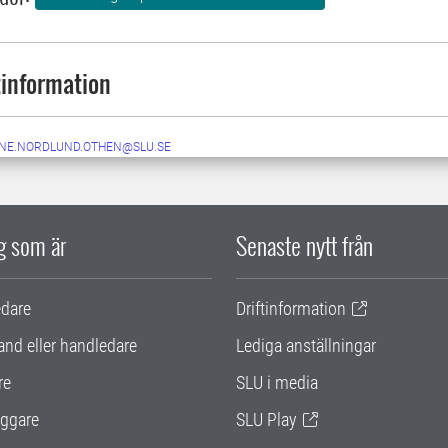
information
NE.NORDLUND.OTHEN@SLU.SE
ig som är
Senaste nytt från
edare
Driftinformation
and eller handledare
Lediga anställningar
re
SLU i media
ggare
SLU Play