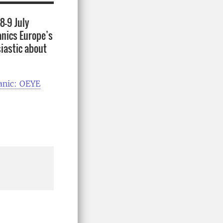
8-9 July
anics Europe’s
siastic about
anic: OEYE