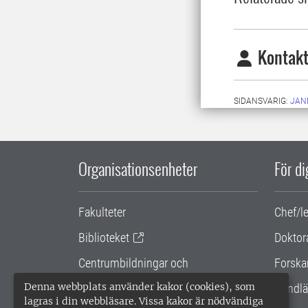
Kontakt
SIDANSVARIG:
JAN
Organisationsenheter
För d
Fakulteter
Chef/l
Biblioteket
Doktor
Centrumbildningar och
Forska
samarbetsprojekt
Denna webbplats använder kakor (cookies), som
Handlä
lagras i din webbläsare. Vissa kakor är nödvändiga
Gemensamma verksamhetsstödet