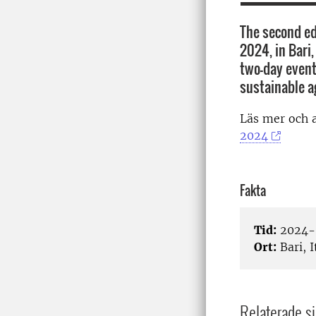
The second edi
2024, in Bari,
two-day event
sustainable ag
Läs mer och 
2024
Fakta
Tid:
2024-
Ort:
Bari, I
Relaterade si