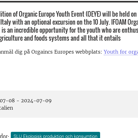
tion of Organic Europe Youth Event (OEYE) will be held on 
 Italy with an optional excursion on the 10 July. IFOAM Org
 is an incredible opportunity for the youth who are enthu
riculture and foods systems and all that it entails
anmäl dig på Orgaincs Europes webbplats:
Youth for org
07-08 - 2024-07-09
talien
dor:
SLU Ekologisk produktion och konsumtion