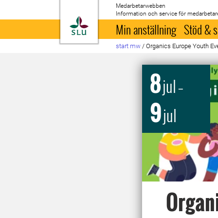
Medarbetarwebben
Information och service för medarbetar
Till startsida
Min anställning
Stöd & s
start mw
/
Organics Europe Youth Ev
8
jul
–
9
jul
Organi