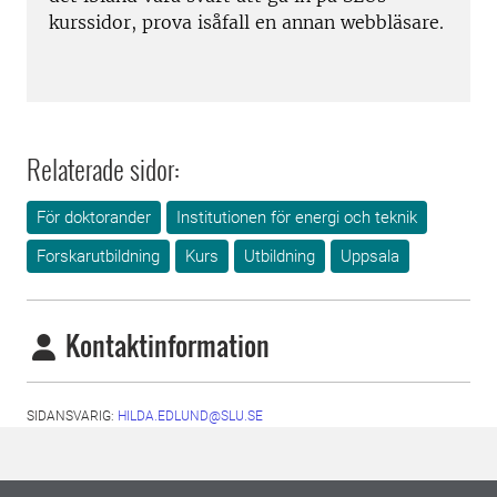
kurssidor, prova isåfall en annan webbläsare.
Relaterade sidor:
För doktorander
Institutionen för energi och teknik
Forskarutbildning
Kurs
Utbildning
Uppsala
Kontaktinformation
SIDANSVARIG:
HILDA.EDLUND@SLU.SE