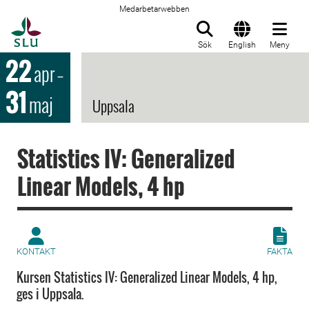
Medarbetarwebben
Till startsida
Sök
English
Meny
22
apr
–
31
maj
Uppsala
Statistics IV: Generalized
Linear Models, 4 hp
KONTAKT
FAKTA
Kursen Statistics IV: Generalized Linear Models, 4 hp,
ges i Uppsala.