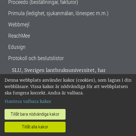
Proceedo (beställningar, fakturor)
Primula (ledighet, sjukanmälan, lönespec m.m.)
Webbmejl
ReachMee
Edusign
Protokoll och beslutslistor
SLU, Sveriges lantbruksuniversitet, har
verksamhet över hela Sverige. Huvudorter är
Denna webbplats använder kakor (cookies), som lagras i din
Alnarp, Uppsala och Umeå.
SLU är
webbläsare. Vissa kakor är nödvändiga för att webbplatsen
miljöcertifierat enligt ISO 14001. •
Telefon:
ska fungera korrekt. Andra är valbara.
018-67 10 00 • Org nr: 202100-2817 •
Om
Hantera valbara kakor
medarbetarwebben
•
SLU:s fakturaadress
•
Om SLU:s webbplatser
•
Vid KRIS
Tillåt bara nödvändiga kakor
•
Hantera kakor
•
Behandling av
Tillåt alla kakor
personuppgifter