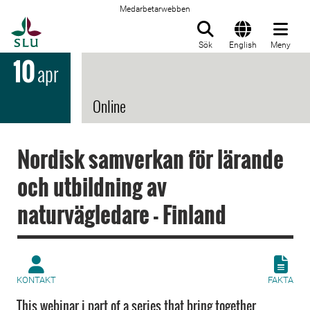
Medarbetarwebben
Till startsida
Sök
English
Meny
10
apr
Online
Nordisk samverkan för lärande
och utbildning av
naturvägledare - Finland
KONTAKT
FAKTA
This webinar i part of a series that bring together