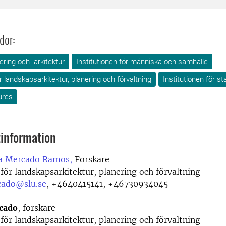
dor:
ring och -arkitektur
Institutionen för människa och samhälle
ör landskapsarkitektur, planering och förvaltning
Institutionen för s
ures
information
a Mercado Ramos,
Forskare
 för landskapsarkitektur, planering och förvaltning
cado@slu.se
,
+4640415141, +46730934045
cado
, forskare
 för landskapsarkitektur, planering och förvaltning