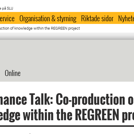
e på SLU
ervice
Organisation & styrning
Riktade sidor
Nyhet
uction of knowledge within the REGREEN project
Online
ance Talk: Co-production o
dge within the REGREEN pr