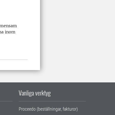
gemensam
rna inom
Vanliga verktyg
Proceedo (beställningar, fakturor)