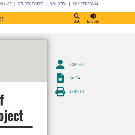
SLU.SE
STUDENTWEBB
BIBLIOTEK
SÖK PERSONAL
er
Sök
English
KONTAKT
FAKTA
SKRIV UT
f
oject