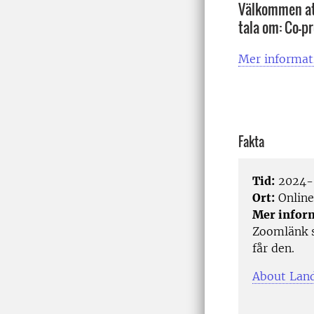
Välkommen att
tala om: Co-p
Mer informat
Fakta
Tid:
2024-
Ort:
Online
Mer infor
Zoomlänk s
får den.
About Land