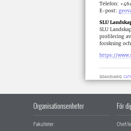
Telefon:
+464
E-post:
geov
SLU Landska
SLU Landskap
profilering 
forskning och
https://www.
SIDANSVARIG:
CAT
Organisationsenheter
För d
Fakulteter
Chef/l