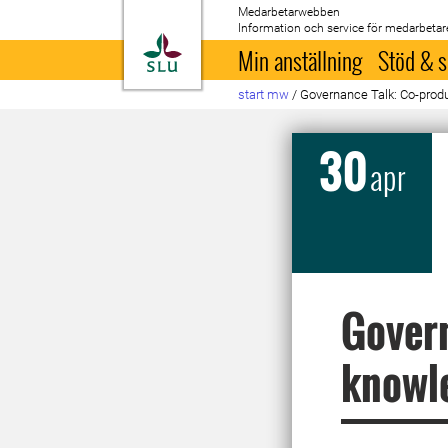
Medarbetarwebben
Information och service för medarbetar
Till startsida
Min anställning
Stöd & s
start mw
/
Governance Talk: Co-prod
30
apr
Govern
knowle