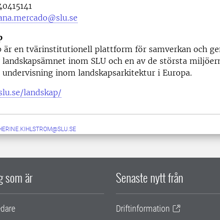
0415141
ana.mercado@slu.se
p
 är en tvärinstitutionell plattform för samverkan och 
av landskapsämnet inom SLU och en av de största miljöe
 undervisning inom landskapsarkitektur i Europa.
slu.se/landskap/
HERINE.KIHLSTROM@SLU.SE
ig som är
Senaste nytt från
edare
Driftinformation