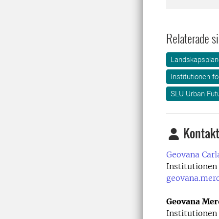
Relaterade si
Landskapsplane
Institutionen f
SLU Urban Fut
Kontakt
Geovana Carl
Institutionen
geovana.mer
Geovana Mer
Institutionen