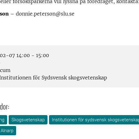
 eller försöksparkerna vill lyssna på föredraget, kontakta
rson
– donnie.peterson@slu.se
2-07 14:00 - 15:00
p
icum
Institutionen för Sydsvensk skogsvetenskap
dor:
ng
Skogsvetenskap
Institutionen för sydsvensk skogsvetenska
Alnarp