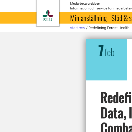
Medarbetarwebben
Information och service för medarbetar
Till startsida
Min anställning
Stöd & s
start mw
/
Redefining Forest Health
7
feb
Redefi
Data, 
Combat