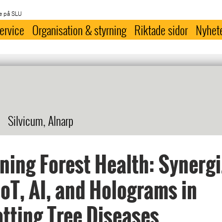
e på SLU
ervice
Organisation & styrning
Riktade sidor
Nyhet
Silvicum, Alnarp
ning Forest Health: Synergi
IoT, AI, and Holograms in
ting Tree Diseases