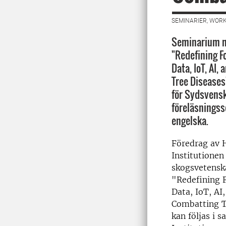
SEMINARIER, WORK
Seminarium m
"Redefining F
Data, IoT, AI
Tree Diseases"
för Sydsvens
föreläsningsse
engelska.
Föredrag av H
Institutionen
skogsvetenska
"Redefining F
Data, IoT, AI
Combatting T
kan följas i 