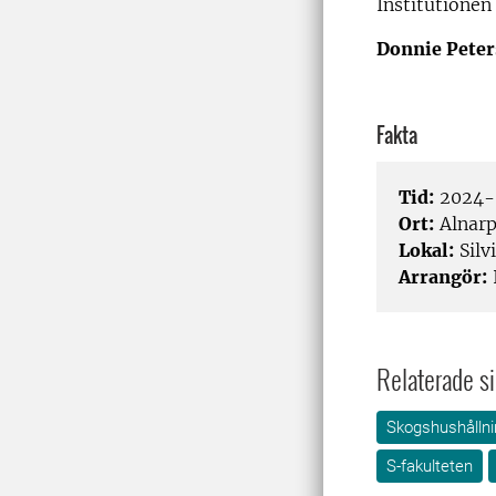
Institutionen
Donnie Pete
Fakta
Tid:
2024-0
Ort:
Alnar
Lokal:
Silv
Arrangör:
Relaterade si
Skogshushållni
S-fakulteten