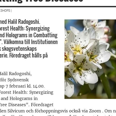
SHOPS |
ed Halil Radogoshi.
orest Health: Synergizing
, and Holograms in Combatting
. Välkomna till Institutionen
k skogsvetenskaps
rie. Föredraget hålls på
alil Radogoshi,
 för Sydsvensk
p 7 februari kl. 14.00.
orest Health: Synergizing
, and Holograms in
ree Diseases". Föredraget
salen Silvicum och förhoppningsvis också via Zoom . Om 