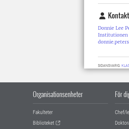
Kontakt
Donnie Lee P
Institutionen
donnie.peter
SIDANSVARIG:
KLA
Organisationsenheter
För d
Fakulteter
Chef/l
Biblioteket
Doktor