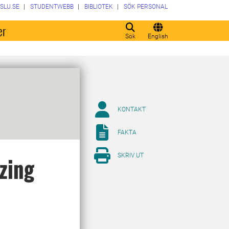
SLU.SE
STUDENTWEBB
BIBLIOTEK
SÖK PERSONAL
er
Sök
English
KONTAKT
FAKTA
SKRIV UT
zing