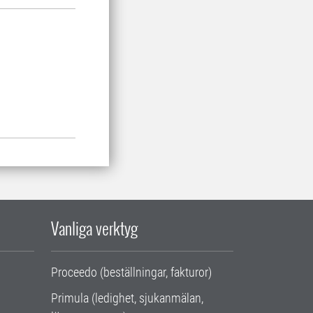
Vanliga verktyg
Proceedo (beställningar, fakturor)
Primula (ledighet, sjukanmälan,