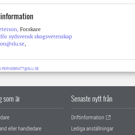
information
eterson,
Forskare
 för sydsvensk skogsvetenskap
son@slu.se
,
S.PERNEBRATT@SLU.SE
ig som är
Senaste nytt från
edare
Driftinformation
and eller handledare
Lediga anställningar