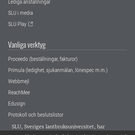
Lediga anställningar
SLU i media
SLU Play
Vanliga verktyg
Proceedo (beställningar, fakturor)
Primula (ledighet, sjukanmälan, lönespec m.m.)
Webbmejl
ReachMee
Edusign
Protokoll och beslutslistor
SLU, Sveriges lantbruksuniversitet, har
verksamhet över hela Sverige. Huvudorter är