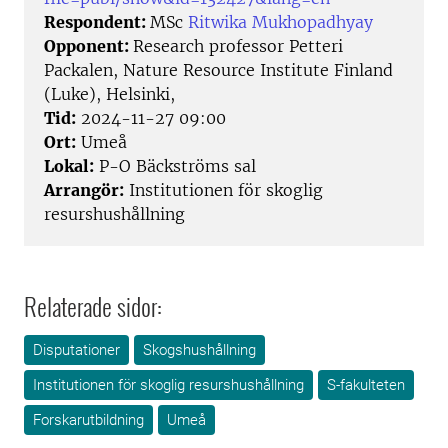
Respondent:
MSc
Ritwika Mukhopadhyay
Opponent:
Research professor Petteri
Packalen, Nature Resource Institute Finland
(Luke), Helsinki,
Tid:
2024-11-27 09:00
Ort:
Umeå
Lokal:
P-O Bäckströms sal
Arrangör:
Institutionen för skoglig
resurshushållning
Relaterade sidor:
Disputationer
Skogshushållning
Institutionen för skoglig resurshushållning
S-fakulteten
Forskarutbildning
Umeå