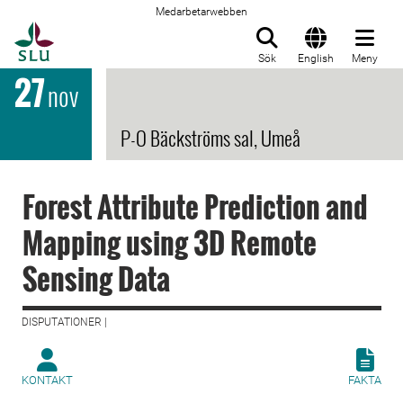
Medarbetarwebben
Till startsida
Sök
English
Meny
27
nov
P-O Bäckströms sal, Umeå
Forest Attribute Prediction and
Mapping using 3D Remote
Sensing Data
DISPUTATIONER |
KONTAKT
FAKTA