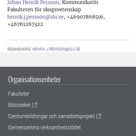
Johan Henrik Persson,
Kommunikatör
Fakulteten för skogsvetenskap
henrik.j.persson@slu.se
,
+46907868516,
+46761267322
SIDANSVARIG:
HENRIK.J.PERSSON@SLU.SE
Organisationsenheter
Fakulteter
Biblioteket
Centrumbildningar och samarbetsprojekt
Gemensamma verksamhetsstödet