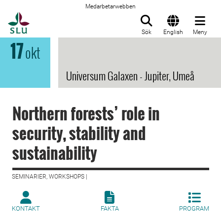
Medarbetarwebben
Till startsida
Sök
English
Meny
17
okt
Universum Galaxen - Jupiter, Umeå
Northern forests’ role in
security, stability and
sustainability
SEMINARIER, WORKSHOPS |
KONTAKT
FAKTA
PROGRAM