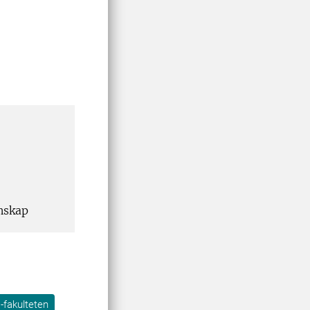
enskap
-fakulteten