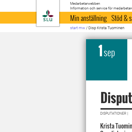
Medarbetarwebben
Information och service för medarbetar
Till startsida
Min anställning
Stöd & s
start mw
/
Disp Krista Tuominen
1
sep
Disput
DISPUTATIONER |
Krista Tuomin