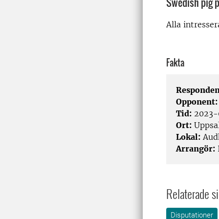
Swedish pig 
Alla intresse
Fakta
Responden
Opponent
Tid:
2023-0
Ort:
Uppsa
Lokal:
Audh
Arrangör:
Relaterade si
Disputationer