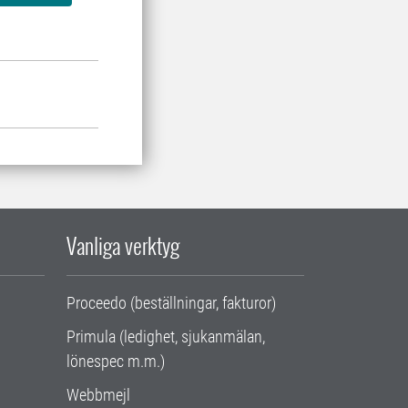
Vanliga verktyg
Proceedo (beställningar, fakturor)
Primula (ledighet, sjukanmälan,
lönespec m.m.)
Webbmejl