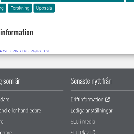
ng
Forskning
Uppsala
information
IA.WEBERING.EKBERG@SLU.SE
ig som är
Senaste nytt från
edare
Driftinformation
and eller handledare
Lediga anställningar
re
SLU i media
ggare
SLU Play