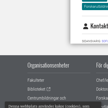
Forskarutbildni
Kontakt
SIDANSVARIG:
SOF
Organisationsenheter
För d
Fakulteter
Chef/l
Biblioteket
Doktor
Centrumbildningar och
Forska
samarbetsprojekt
Denna webbplats använder kakor (cookies), som
Handlä