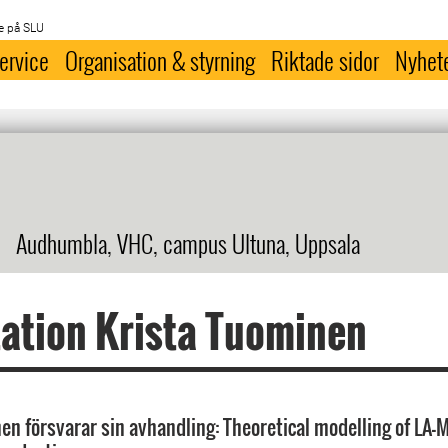
e på SLU
ervice
Organisation & styrning
Riktade sidor
Nyhet
Audhumbla, VHC, campus Ultuna, Uppsala
ation Krista Tuominen
en försvarar sin avhandling: Theoretical modelling of LA-