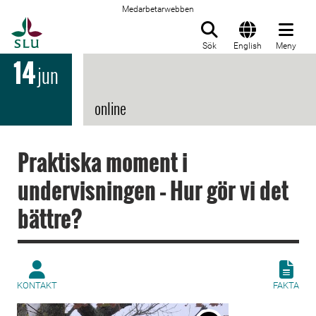
Medarbetarwebben
Till startsida
Sök
English
Meny
14
jun
online
Praktiska moment i
undervisningen – Hur gör vi det
bättre?
KONTAKT
FAKTA