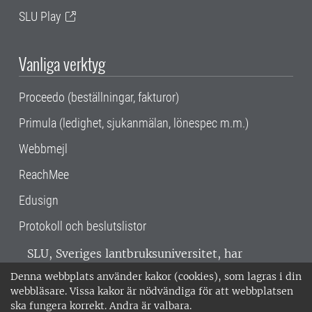
SLU Play
Vanliga verktyg
Proceedo (beställningar, fakturor)
Primula (ledighet, sjukanmälan, lönespec m.m.)
Webbmejl
ReachMee
Edusign
Protokoll och beslutslistor
SLU, Sveriges lantbruksuniversitet, har
verksamhet över hela Sverige. Huvudorter är
Denna webbplats använder kakor (cookies), som lagras i din
Alnarp, Uppsala och Umeå.
SLU är
webbläsare. Vissa kakor är nödvändiga för att webbplatsen
miljöcertifierat enligt ISO 14001. •
Telefon:
ska fungera korrekt. Andra är valbara.