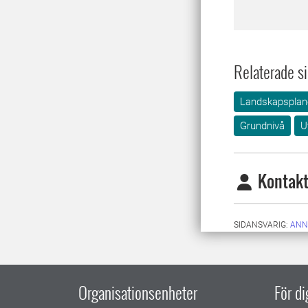
Relaterade si
Landskapsplane
Grundnivå
U
Kontakt
SIDANSVARIG:
ANN
Organisationsenheter
För d