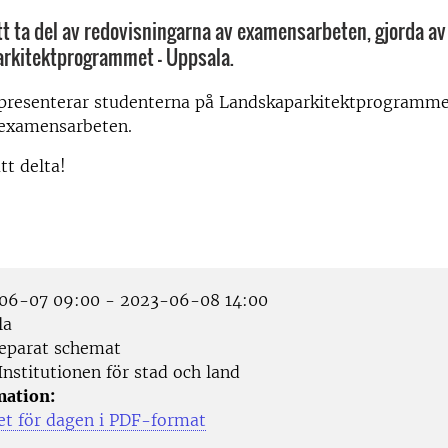
 ta del av redovisningarna av examensarbeten, gjorda a
arkitektprogrammet - Uppsala.
 presenterar studenterna på Landskaparkitektprogramme
 examensarbeten.
t delta!
6-07 09:00 - 2023-06-08 14:00
la
eparat schemat
nstitutionen för stad och land
mation:
t för dagen i PDF-format