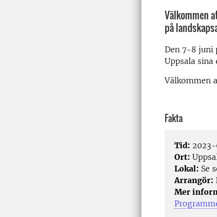
Välkommen att
på landskaps
Den 7-8 juni
Uppsala
sina
Välkommen at
Fakta
Tid:
2023-0
Ort:
Uppsa
Lokal:
Se s
Arrangör:
I
Mer infor
Programme