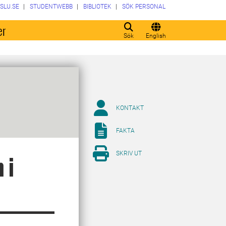
SLU.SE
STUDENTWEBB
BIBLIOTEK
SÖK PERSONAL
er
Sök
English
KONTAKT
FAKTA
SKRIV UT
 i