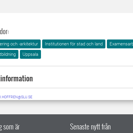
dor:
ring och -arkitektur
Institutionen för stad och land
Examensar
tbildning
Uppsala
information
I.HOFFREN@SLU.SE
ig som är
Senaste nytt från