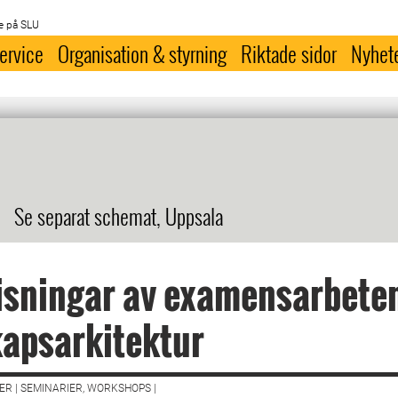
e på SLU
ervice
Organisation & styrning
Riktade sidor
Nyhet
Se separat schemat, Uppsala
sningar av examensarbeten
apsarkitektur
R | SEMINARIER, WORKSHOPS |