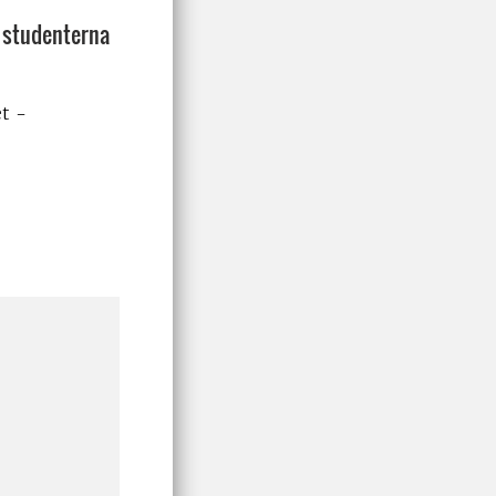
v studenterna
t -