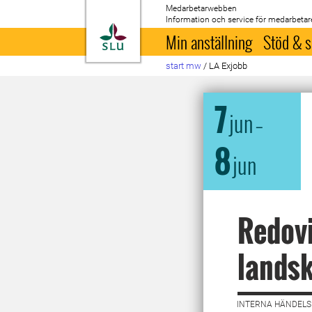
Medarbetarwebben
Information och service för medarbetar
Till startsida
Min anställning
Stöd & s
start mw
/
LA Exjobb
7
jun
–
8
jun
Redovi
landsk
INTERNA HÄNDELSE