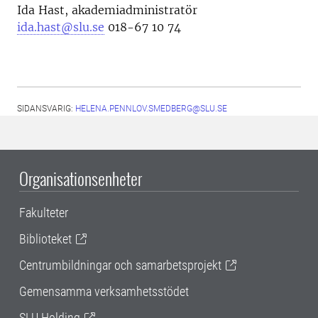
Ida Hast, akademiadministratör
ida.hast@slu.se
018-67 10 74
SIDANSVARIG:
HELENA.PENNLOV.SMEDBERG@SLU.SE
Organisationsenheter
Fakulteter
Biblioteket
Centrumbildningar och samarbetsprojekt
Gemensamma verksamhetsstödet
SLU Holding