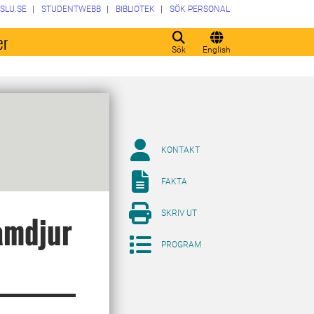
SLU.SE
STUDENTWEBB
BIBLIOTEK
SÖK PERSONAL
er
Sök
English
KONTAKT
FAKTA
SKRIV UT
amdjur
PROGRAM