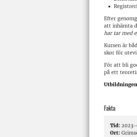
Registrer
Efter genomg
att inhämta d
har tar med e
Kursen är båd
skor för utevi
För att bli g
på ett teoret
Utbildningen
Fakta
Tid:
2023-0
Ort:
Grims