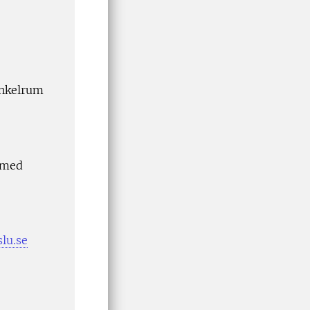
Enkelrum
s med
lu.se