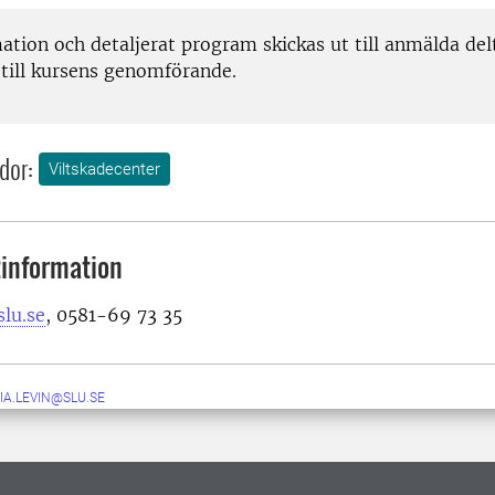
ation och detaljerat program skickas ut till anmälda del
 till kursens genomförande.
dor:
Viltskadecenter
information
lu.se
, 0581-69 73 35
IA.LEVIN@SLU.SE