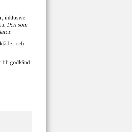
, inklusive
ta.
Den som
ator.
kläder och
t bli godkänd