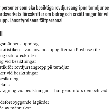
 personer som ska besiktiga rovdjursangripna tamdjur o
årdsverkets föreskrifter om bidrag och ersättningar för vi
rupp: Länsstyrelsens fältpersonal
ll
ngsmännens uppdrag
statistiken - vad används uppgifterna i Rovbase till?
ing och föreskrifter
g vid besiktningar
stik för rovdjursangrepp på tamdjur
ker vid besiktningar
besiktning
eknik
agning vid besiktningar – hur genomförs den och vad k
adeförebyggande åtgärder
e av människor