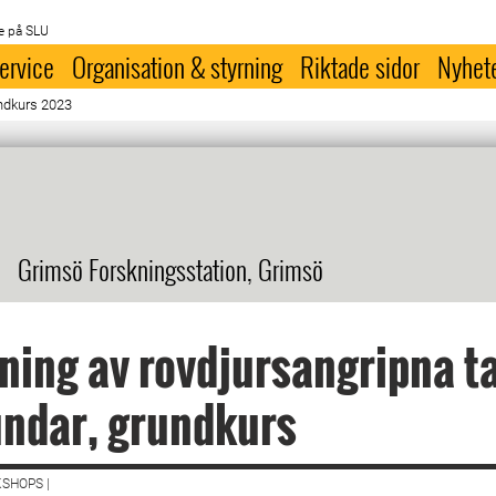
e på SLU
ervice
Organisation & styrning
Riktade sidor
Nyhet
undkurs 2023
Grimsö Forskningsstation, Grimsö
ning av rovdjursangripna t
undar, grundkurs
SHOPS |