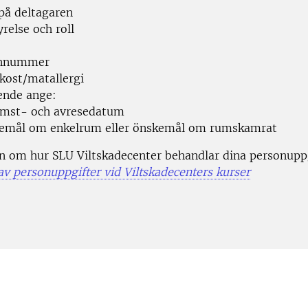
å deltagaren
relse och roll
onnummer
lkost/matallergi
ende ange:
mst- och avresedatum
emål om enkelrum eller önskemål om rumskamrat
n om hur SLU Viltskadecenter behandlar dina personuppg
av personuppgifter vid Viltskadecenters kurser