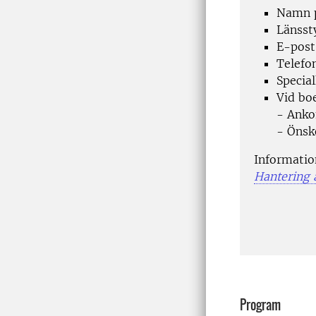
Namn p
Länssty
E-post
Telef
Specia
Vid bo
- Anko
- Önsk
Informatio
Hantering 
Program