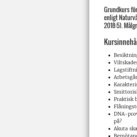
Grundkurs för
enligt Naturv
2018:5). Målg
Kursinnehå
Besiktni
Viltskade
Lagstiftn
Arbetsgån
Karakteri
Smittoris
Praktisk 
Flåningst
DNA-provt
på?
Akuta sk
Bemötand