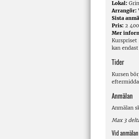
Lokal:
Grim
Arrangör:
Sista anmä
Pris:
2 400
Mer infor
Kurspriset
kan endast 
Tider
Kursen bör
eftermidda
Anmälan
Anmälan sk
Max 3 delta
Vid anmälan 