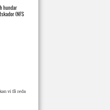
ch hundar
ltskador (NFS
an vi få reda