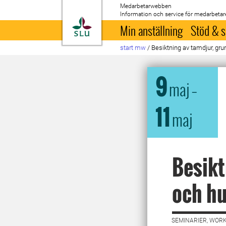
Medarbetarwebben
Information och service för medarbetar
Till startsida
Min anställning
Stöd & s
start mw
/
Besiktning av tamdjur, gr
9
maj
–
11
maj
Besikt
och h
SEMINARIER, WORK