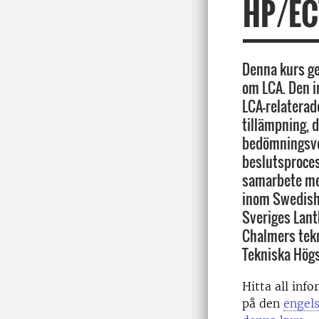
HP/EC
Denna kurs ge
om LCA. Den i
LCA-relaterad
tillämpning, d
bedömningsver
beslutsprocess
samarbete mel
inom Swedish 
Sveriges Lant
Chalmers tekn
Tekniska Högs
Hitta all inf
på den
engels