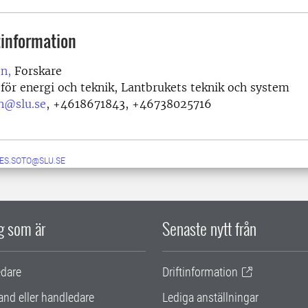
information
on,
Forskare
 för energi och teknik, Lantbrukets teknik och system
on@slu.se
,
+4618671843, +46738025716
ES.SOTO@SLU.SE
ig som är
Senaste nytt från
edare
Driftinformation
and eller handledare
Lediga anställningar