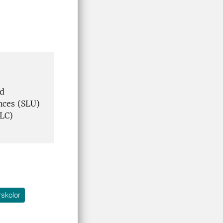
nd
nces (SLU)
SLC)
rskolor