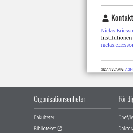
Kontakt
Niclas Ericss
Institutionen
niclas.ericss
SIDANSVARIG:
AGN
Organisationsenheter
För d
Fakulteter
Chef/l
Biblioteket
Doktor