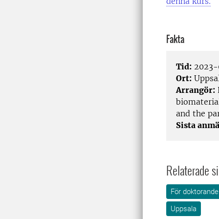
denna kurs.
Fakta
Tid:
2023-
Ort:
Uppsa
Arrangör:
biomaterial
and the par
Sista anmä
Relaterade si
För doktorande
Uppsala