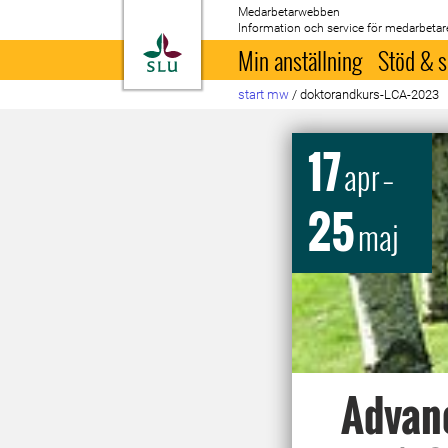
Medarbetarwebben
Information och service för medarbetar
Till startsida
Min anställning
Stöd & s
start mw
/
doktorandkurs-LCA-2023
17
apr
–
25
maj
Advanc