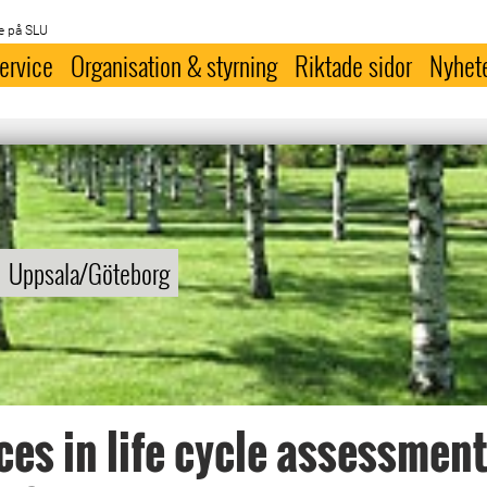
e på SLU
ervice
Organisation & styrning
Riktade sidor
Nyhet
Uppsala/Göteborg
es in life cycle assessment