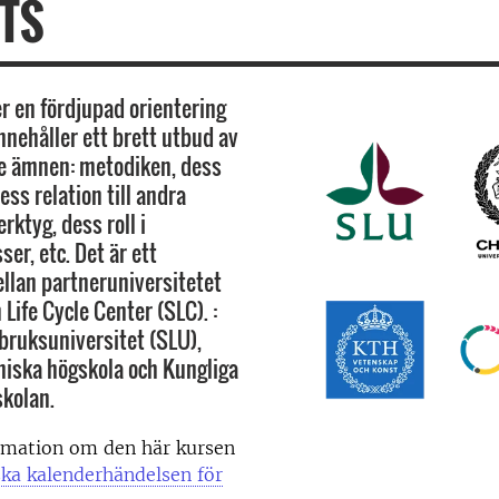
TS
r en fördjupad orientering
nnehåller ett brett utbud av
e ämnen: metodiken, dess
ess relation till andra
ktyg, dess roll i
er, etc. Det är ett
lan partneruniversitetet
Life Cycle Center (SLC). :
bruksuniversitet (SLU),
iska högskola och Kungliga
kolan.
ormation om den här kursen
ka kalenderhändelsen för