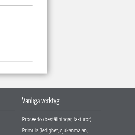
Vanliga verktyg
Proceedo (beställningar, fakturor)
Primula (ledighet, sjukanmälan,