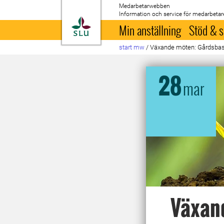
Medarbetarwebben
Information och service för medarbetar
Till startsida
Min anställning
Stöd & s
start mw
/
Växande möten: Gårdsbase
28
mar
Växan