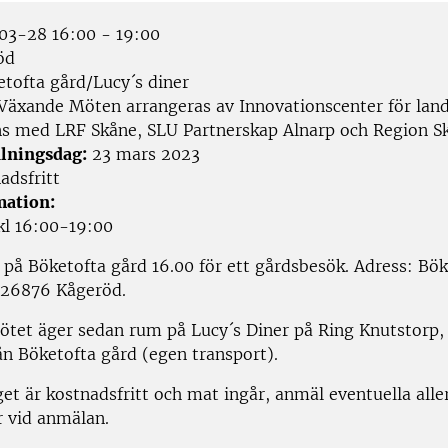
3-28 16:00 - 19:00
öd
tofta gård/Lucy´s diner
Växande Möten arrangeras av Innovationscenter för lan
s med LRF Skåne, SLU Partnerskap Alnarp och Region S
lningsdag:
23 mars 2023
adsfritt
mation:
kl 16:00-19:00
s på Böketofta gård 16.00 för ett gårdsbesök. Adress: Bö
 26876 Kågeröd.
tet äger sedan rum på Lucy´s Diner på Ring Knutstorp, 
ån Böketofta gård (egen transport).
t är kostnadsfritt och mat ingår, anmäl eventuella alle
r vid anmälan.