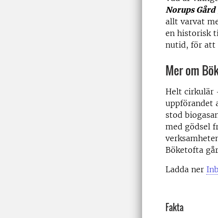
Norups Gård
allt varvat m
en historisk t
nutid, för att
Mer om Böke
Helt cirkulär
uppförandet a
stod biogasa
med gödsel fr
verksamheten,
Böketofta går
Ladda ner
In
Fakta