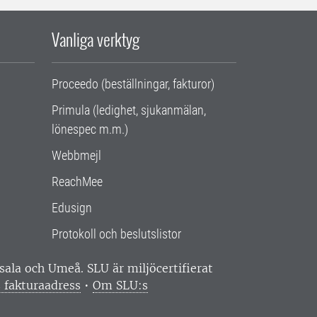
Vanliga verktyg
Proceedo (beställningar, fakturor)
Primula (ledighet, sjukanmälan,
lönespec m.m.)
Webbmejl
ReachMee
Edusign
Protokoll och beslutslistor
ppsala och Umeå.
SLU är miljöcertifierat
 fakturaadress
•
Om SLU:s