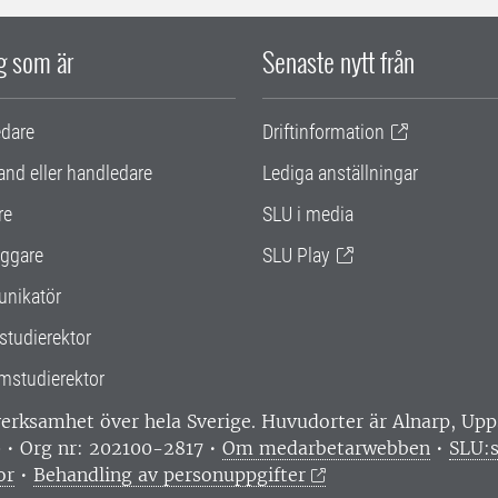
ig som är
Senaste nytt från
edare
Driftinformation
and eller handledare
Lediga anställningar
re
SLU i media
ggare
SLU Play
nikatör
studierektor
mstudierektor
 verksamhet över hela Sverige. Huvudorter är Alnarp, U
0 • Org nr: 202100-2817 •
Om medarbetarwebben
•
SLU:s
or
•
Behandling av personuppgifter