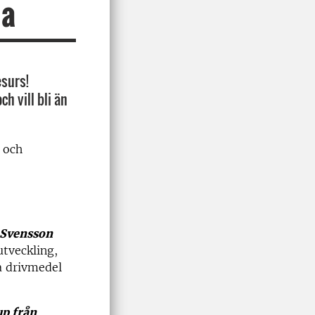
la
esurs!
h vill bli än
 och
 Svensson
utveckling,
a drivmedel
p från