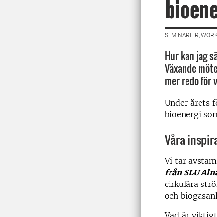
bioene
SEMINARIER, WORK
Hur kan jag sä
Växande möten
mer redo för 
Under årets f
bioenergi som
Våra inspir
Vi tar avsta
från SLU Aln
cirkulära st
och biogasanl
Vad är viktig