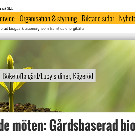
e på SLU
ervice
Organisation & styrning
Riktade sidor
Nyhet
rad biogas & bioenergi som framtida energikälla
Böketofta gård/Lucy´s diner, Kågeröd
de möten: Gårdsbaserad bi