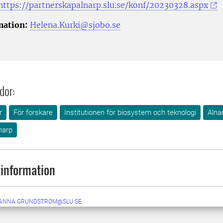
https://partnerskapalnarp.slu.se/konf/20230328.aspx
mation:
Helena.Kurki@sjobo.se
dor:
r
För forskare
Institutionen för biosystem och teknologi
Alna
narp
information
ANNA.GRUNDSTROM@SLU.SE