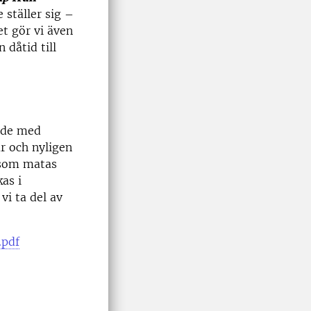
 ställer sig –
t gör vi även
 dåtid till
jade med
r och nyligen
 som matas
as i
vi ta del av
.pdf