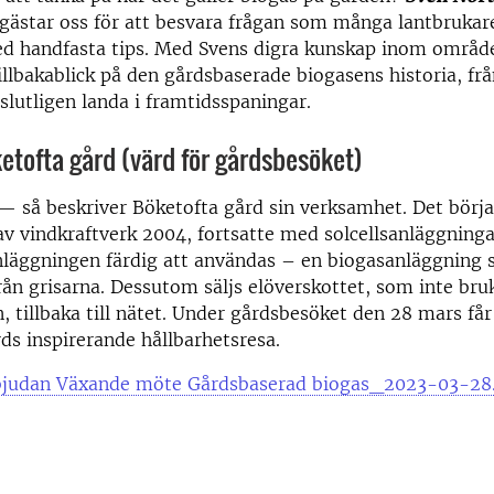
gästar oss för att besvara frågan som många lantbrukare
ed handfasta tips. Med Svens digra kunskap inom område
illbakablick på den gårdsbaserade biogasens historia, från
 slutligen landa i framtidsspaningar.
tofta gård (värd för gårdsbesöket)
 — så beskriver Böketofta gård sin verksamhet. Det bör
v vindkraftverk 2004, fortsatte med solcellsanläggninga
nläggningen färdig att användas – en biogasanläggning
ån grisarna. Dessutom säljs elöverskottet, som inte bruk
 tillbaka till nätet. Under gårdsbesöket den 28 mars får 
ds inspirerande hållbarhetsresa.
bjudan Växande möte Gårdsbaserad biogas_2023-03-28