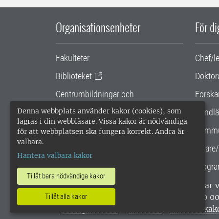
Organisationsenheter
För d
Fakulteter
Chef/l
Biblioteket
Doktor
Centrumbildningar och
Forska
samarbetsprojekt
Denna webbplats använder kakor (cookies), som
Handlä
lagras i din webbläsare. Vissa kakor är nödvändiga
Gemensamma verksamhetsstödet
Kommu
för att webbplatsen ska fungera korrekt. Andra är
valbara.
SLU Holding
Lärare/
Hantera valbara kakor
Progra
Tillåt bara nödvändiga kakor
SLU, Sveriges lantbruksuniversitet, har
enligt ISO 14001. •
Telefon: 018-67 10 0
Tillåt alla kakor
webbplatser
•
Vid KRIS
•
Hantera kak