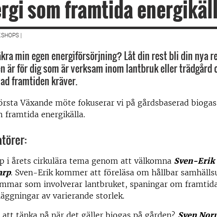
rgi som framtida energikäl
SHOPS |
kra min egen energiförsörjning? Låt din rest bli din nya r
 är för dig som är verksam inom lantbruk eller trädgård oc
vad framtiden kräver.
örsta Växande möte fokuserar vi på gårdsbaserad biogas
 framtida energikälla.
atörer:
mp i årets cirkulära tema genom att välkomna
Sven-Erik
arp
. Sven-Erik kommer att föreläsa om hållbar samhälls
römmar som involverar lantbruket, spaningar om framtid
äggningar av varierande storlek.
t att tänka på när det gäller biogas på gården?
Sven Noru