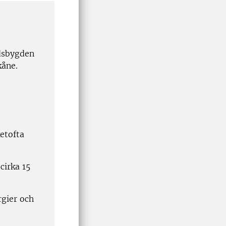
dsbygden
kåne.
ketofta
cirka 15
rgier och