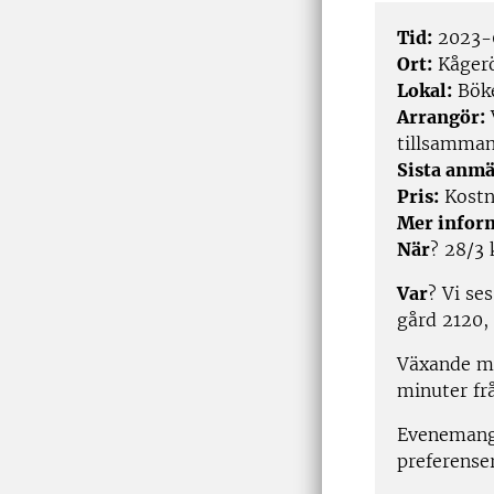
Tid:
2023-0
Ort:
Kåger
Lokal:
Böke
Arrangör:
tillsamman
Sista anmä
Pris:
Kostn
Mer infor
När
? 28/3 
Var
? Vi se
gård 2120,
Växande mö
minuter fr
Evenemange
preferense