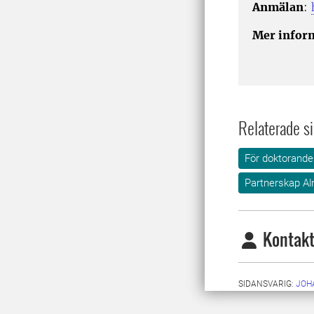
Anmälan
:
Mer infor
Relaterade si
För doktorande
Partnerskap Al
Kontakt
SIDANSVARIG:
JOH