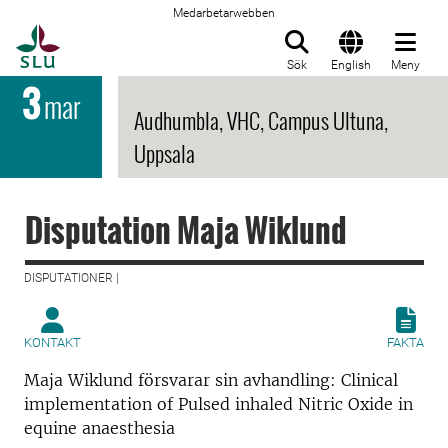
Medarbetarwebben
Till startsida
Sök
English
Meny
3
mar
Audhumbla, VHC, Campus Ultuna,
Uppsala
Disputation Maja Wiklund
DISPUTATIONER |
KONTAKT
FAKTA
Maja Wiklund försvarar sin avhandling: Clinical
implementation of Pulsed inhaled Nitric Oxide in
equine anaesthesia