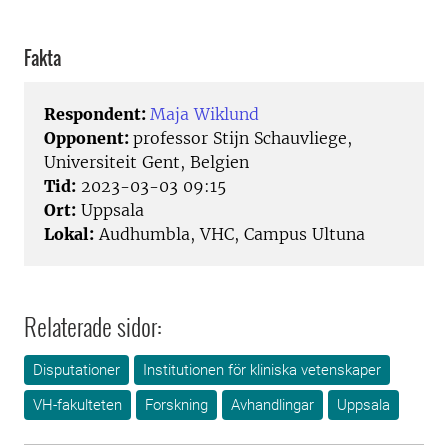
Fakta
Respondent:
Maja Wiklund
Opponent:
professor Stijn Schauvliege,
Universiteit Gent, Belgien
Tid:
2023-03-03 09:15
Ort:
Uppsala
Lokal:
Audhumbla, VHC, Campus Ultuna
Relaterade sidor:
Disputationer
Institutionen för kliniska vetenskaper
VH-fakulteten
Forskning
Avhandlingar
Uppsala