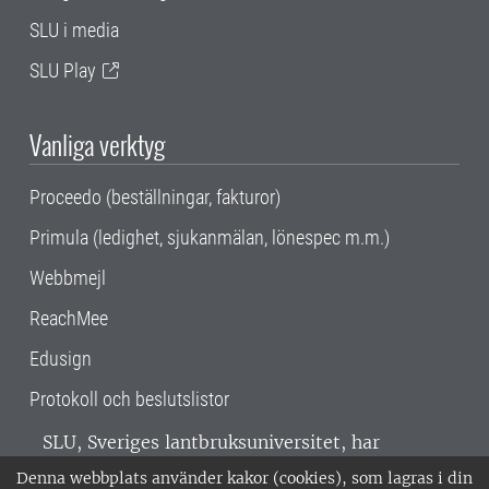
SLU i media
SLU Play
Vanliga verktyg
Proceedo (beställningar, fakturor)
Primula (ledighet, sjukanmälan, lönespec m.m.)
Webbmejl
ReachMee
Edusign
Protokoll och beslutslistor
SLU, Sveriges lantbruksuniversitet, har
verksamhet över hela Sverige. Huvudorter är
Denna webbplats använder kakor (cookies), som lagras i din