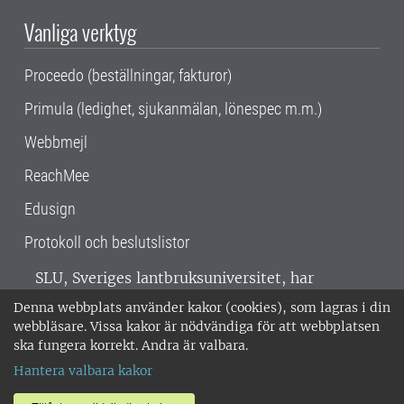
Vanliga verktyg
Proceedo (beställningar, fakturor)
Primula (ledighet, sjukanmälan, lönespec m.m.)
Webbmejl
ReachMee
Edusign
Protokoll och beslutslistor
SLU, Sveriges lantbruksuniversitet, har
verksamhet över hela Sverige. Huvudorter är
Denna webbplats använder kakor (cookies), som lagras i din
Alnarp, Uppsala och Umeå.
SLU är
webbläsare. Vissa kakor är nödvändiga för att webbplatsen
miljöcertifierat enligt ISO 14001. •
Telefon:
ska fungera korrekt. Andra är valbara.
018-67 10 00 • Org nr: 202100-2817 •
Om
Hantera valbara kakor
medarbetarwebben
•
SLU:s fakturaadress
•