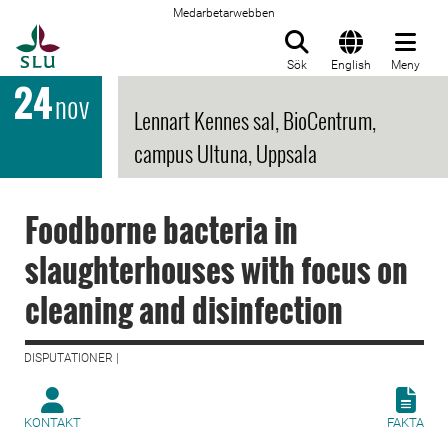
Medarbetarwebben
Till startsida
Sök
English
Meny
24
nov
Lennart Kennes sal, BioCentrum,
campus Ultuna, Uppsala
Foodborne bacteria in
slaughterhouses with focus on
cleaning and disinfection
DISPUTATIONER |
KONTAKT
FAKTA