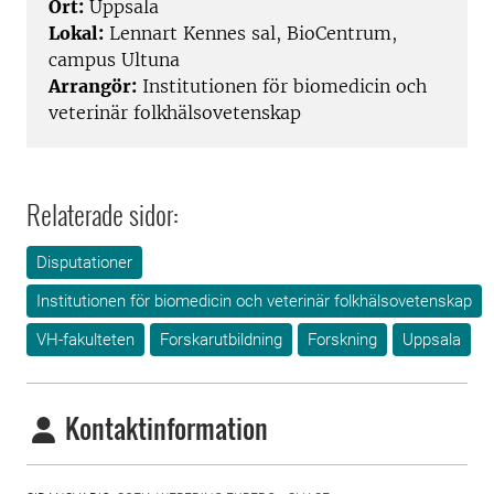
Ort:
Uppsala
Lokal:
Lennart Kennes sal, BioCentrum,
campus Ultuna
Arrangör:
Institutionen för biomedicin och
veterinär folkhälsovetenskap
Relaterade sidor:
Disputationer
Institutionen för biomedicin och veterinär folkhälsovetenskap
VH-fakulteten
Forskarutbildning
Forskning
Uppsala
Kontaktinformation