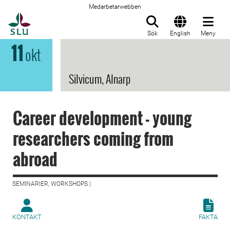
Medarbetarwebben
Till startsida
Sök
English
Meny
11
okt
Silvicum, Alnarp
Career development - young
researchers coming from
abroad
SEMINARIER, WORKSHOPS |
KONTAKT
FAKTA