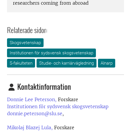
researchers coming from abroad
Relaterade sidor:
Skogsvetenskap
Institutionen för sydsvensk skogsvetenskap
S-fakulteten
Studie- och karriärvägledning
Alnarp
Kontaktinformation
Donnie Lee Peterson,
Forskare
Institutionen för sydsvensk skogsvetenskap
donnie.peterson@slu.se
,
Mikolaj Blazej Lula,
Forskare