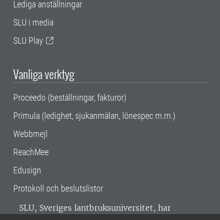
Lediga anställningar
SLU i media
SLU Play
Vanliga verktyg
Proceedo (beställningar, fakturor)
Primula (ledighet, sjukanmälan, lönespec m.m.)
Webbmejl
ReachMee
Edusign
Protokoll och beslutslistor
SLU, Sveriges lantbruksuniversitet, har
verksamhet över hela Sverige. Huvudorter är