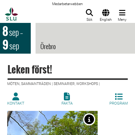
Medarbetarwebben
Till startsida
Sök
English
Meny
8
sep
–
9
sep
Örebro
Leken först!
MÖTEN, SAMMANTRÄDEN | SEMINARIER, WORKSHOPS |
KONTAKT
FAKTA
PROGRAM