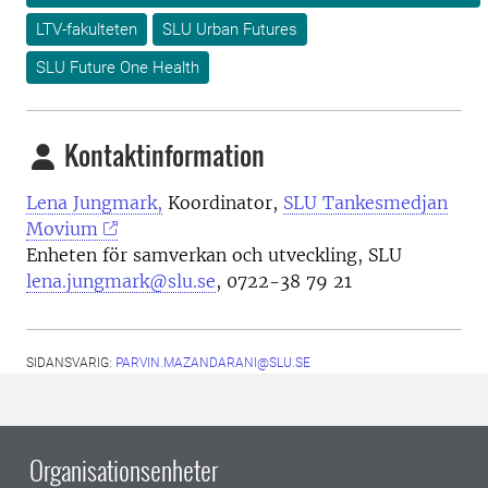
LTV-fakulteten
SLU Urban Futures
SLU Future One Health
Kontaktinformation
Lena Jungmark,
Koordinator,
SLU Tankesmedjan
Movium
Enheten för samverkan och utveckling, SLU
lena.jungmark@slu.se
,
0722-38 79 21
SIDANSVARIG:
PARVIN.MAZANDARANI@SLU.SE
Organisationsenheter