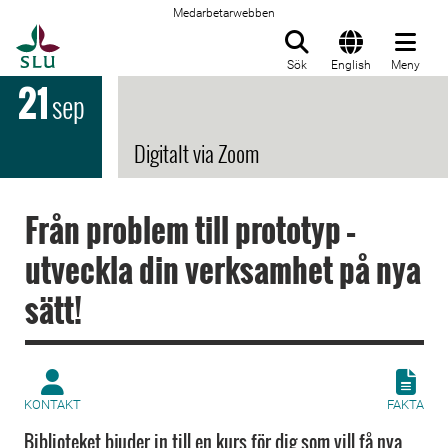
Medarbetarwebben
Till startsida
Sök
English
Meny
21
sep
Digitalt via Zoom
Från problem till prototyp –
utveckla din verksamhet på nya
sätt!
KONTAKT
FAKTA
Biblioteket bjuder in till en kurs för dig som vill få nya