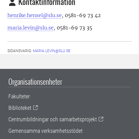
Kontaktinformation
henrike.hensel@slu.se
, 0581-69 73 42
maria.levin@slu.se
, 0581-69 73 35
SIDANSVARIG:
MARIA.LEVIN@SLU.SE
Organisationsenheter
Fakulteter
Biblioteket
Centrumbildningar och samarbetsprojekt
Gemensamma verksamhetsstödet