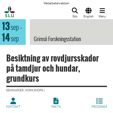
Medarbetarwebben
Till startsida
Sök
English
Meny
13
sep
–
14
sep
Grimsö Forskningsstation
Besiktning av rovdjursskador
på tamdjur och hundar,
grundkurs
SEMINARIER, WORKSHOPS |
KONTAKT
FAKTA
PROGRAM