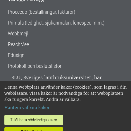
Proceedo (beställningar, fakturor)
Primula (ledighet, sjukanmälan, lönespec m.m.)
Webbmejl
ReachMee
Edusign
Protokoll och beslutslistor
SLU, Sveriges lantbruksuniversitet, har
verksamhet över hela Sverige. Huvudorter är
Denna webbplats använder kakor (cookies), som lagras i din
Alnarp, Uppsala och Umeå.
SLU är
webbläsare. Vissa kakor är nödvändiga för att webbplatsen
miljöcertifierat enligt ISO 14001. •
Telefon:
ska fungera korrekt. Andra är valbara.
018-67 10 00 • Org nr: 202100-2817 •
Om
Hantera valbara kakor
medarbetarwebben
•
SLU:s fakturaadress
•
Om SLU:s webbplatser
•
Vid KRIS
Tillåt bara nödvändiga kakor
•
Hantera kakor
•
Behandling av