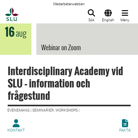
Medarbetarwebben
Till startsida
Sök
English
Meny
16
aug
Webinar on Zoom
Interdisciplinary Academy vid
SLU – information och
frågestund
EVENEMANG | SEMINARIER, WORKSHOPS |
KONTAKT
FAKTA