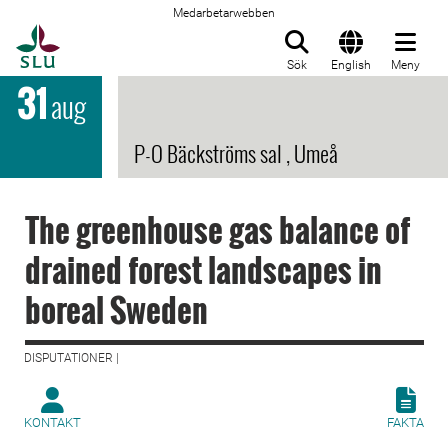
Medarbetarwebben
Till startsida
Sök
English
Meny
31
aug
P-O Bäckströms sal , Umeå
The greenhouse gas balance of
drained forest landscapes in
boreal Sweden
DISPUTATIONER |
KONTAKT
FAKTA