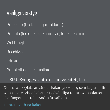
Vanliga verktyg
Proceedo (beställningar, fakturor)
Primula (ledighet, sjukanmälan, lönespec m.m.)
Webbmejl
ReachMee
Edusign
Protokoll och beslutslistor
SLU, Sveriges lantbruksuniversitet, har
verksamhet över hela Sverige. Huvudorter är
Denna webbplats använder kakor (cookies), som lagras i din
Alnarp, Uppsala och Umeå.
SLU är
webbläsare. Vissa kakor är nödvändiga för att webbplatsen
miljöcertifierat enligt ISO 14001. •
Telefon:
ska fungera korrekt. Andra är valbara.
018-67 10 00 • Org nr: 202100-2817 •
Om
Hantera valbara kakor
medarbetarwebben
•
SLU:s fakturaadress
•