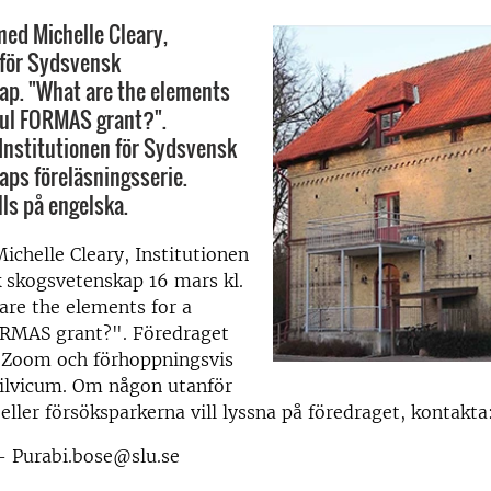
ed Michelle Cleary,
 för Sydsvensk
ap. "What are the elements
ful FORMAS grant?".
 Institutionen för Sydsvensk
ps föreläsningsserie.
lls på engelska.
ichelle Cleary, Institutionen
 skogsvetenskap 16 mars kl.
are the elements for a
ORMAS grant?". Föredraget
a Zoom och förhoppningsvis
Silvicum. Om någon utanför
 eller försöksparkerna vill lyssna på föredraget, kontakta
 Purabi.bose@slu.se