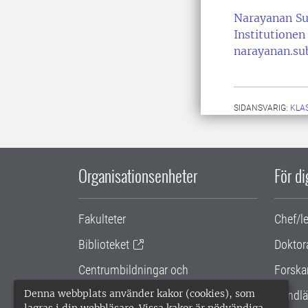
Narayanan S
Institutionen
narayanan.su
SIDANSVARIG:
KLA
Organisationsenheter
För d
Fakulteter
Chef/l
Biblioteket
Doktor
Centrumbildningar och
Forska
samarbetsprojekt
Denna webbplats använder kakor (cookies), som
Handlä