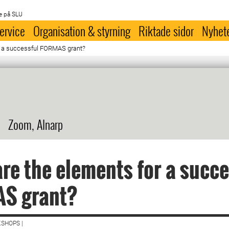
e på SLU
ervice
Organisation & styrning
Riktade sidor
Nyhet
r a successful FORMAS grant?
Zoom, Alnarp
re the elements for a succe
S grant?
SHOPS |