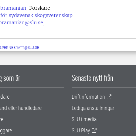
ubramanian,
Forskare
 för sydsvensk skogsvetenskap
bramanian@slu.se
,
S.PERNEBRATT@SLU.SE
ig som är
Senaste nytt från
edare
Driftinformation
and eller handledare
Lediga anställningar
re
SLU i media
ggare
SLU Play