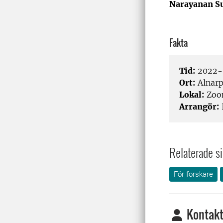
Narayanan S
Fakta
Tid:
2022-0
Ort:
Alnar
Lokal:
Zo
Arrangör:
Relaterade si
För forskare
Kontakt