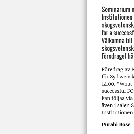
Seminarium m
Institutionen
skogsvetensk
for a success
Välkomna till
skogsvetenska
Föredraget hå
Föredrag av M
för Sydsvensk
14.00. "What 
successful F
kan följas vi
även i salen 
Institutionen
Purabi Bose
–