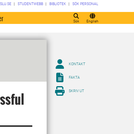
SLU.SE
STUDENTWEBB
BIBLIOTEK
SÖK PERSONAL
er
Sök
English
KONTAKT
FAKTA
SKRIV UT
ssful