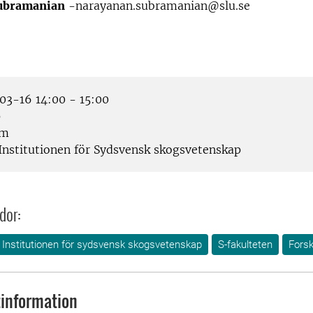
ubramanian
-narayanan.subramanian@slu.se
3-16 14:00 - 15:00
p
om
Institutionen för Sydsvensk skogsvetenskap
dor:
Institutionen för sydsvensk skogsvetenskap
S-fakulteten
Forsk
information