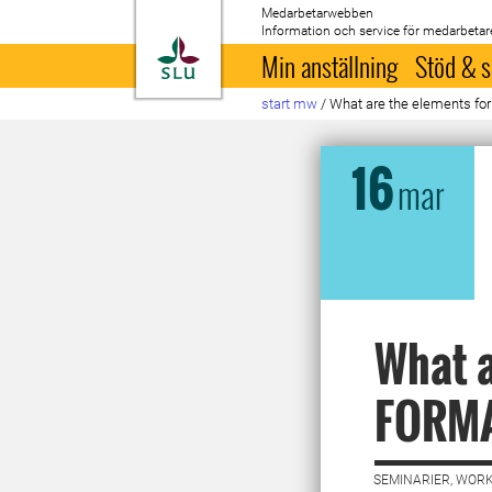
Medarbetarwebben
Information och service för medarbetar
Till startsida
Min anställning
Stöd & s
start mw
/
What are the elements fo
16
mar
What a
FORMA
SEMINARIER, WORK