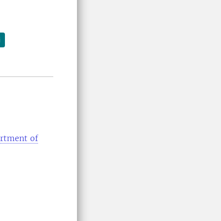
i
rtment of