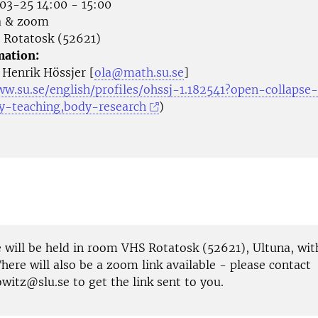
3-25 14:00 - 15:00
a & zoom
Rotatosk (52621)
mation:
 Henrik Hössjer [
ola@math.su.se
]
ww.su.se/english/profiles/ohssj-1.182541?open-collapse-
y-teaching,body-research
)
e will be held in room VHS Rotatosk (52621), Ultuna, wit
There will also be a zoom link available - please contact
witz@slu.se to get the link sent to you.