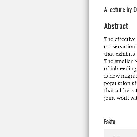
A lecture by 
Abstract
The effective
conservation 
that exhibits 
The smaller Ne
of inbreeding
is how migra
population af
that address t
joint work wi
Fakta