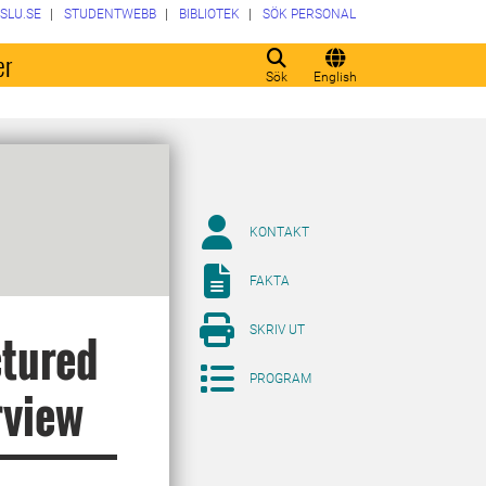
SLU.SE
STUDENTWEBB
BIBLIOTEK
SÖK PERSONAL
er
Sök
English
KONTAKT
FAKTA
SKRIV UT
ctured
PROGRAM
rview