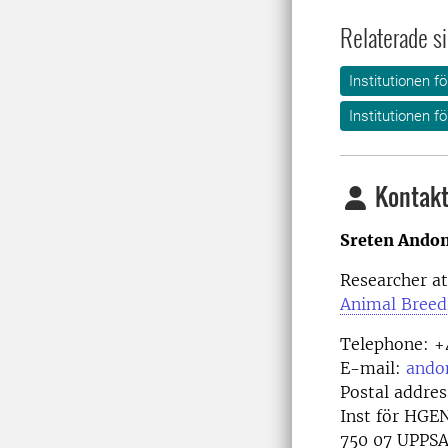
Relaterade si
Institutionen f
Institutionen fö
Kontakt
Sreten Ando
Researcher a
Animal Breedi
Telephone:
+
E-mail:
ando
Postal addres
Inst för HGE
750 07 UPPS