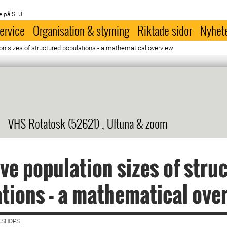
e på SLU
ervice
Organisation & styrning
Riktade sidor
Nyhet
ion sizes of structured populations - a mathematical overview
VHS Rotatosk (52621) , Ultuna & zoom
ive population sizes of stru
tions - a mathematical ove
SHOPS |