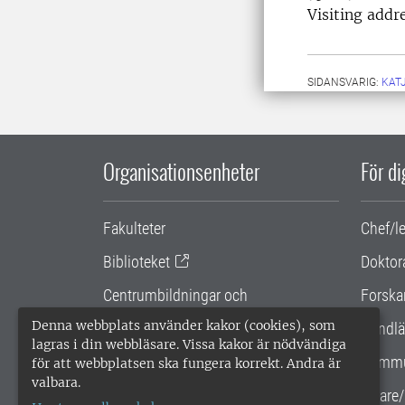
Visiting addr
SIDANSVARIG:
KAT
Organisationsenheter
För d
Fakulteter
Chef/l
Biblioteket
Doktor
Centrumbildningar och
Forska
samarbetsprojekt
Denna webbplats använder kakor (cookies), som
Handlä
lagras i din webbläsare. Vissa kakor är nödvändiga
Gemensamma verksamhetsstödet
Kommu
för att webbplatsen ska fungera korrekt. Andra är
valbara.
SLU Holding
Lärare/