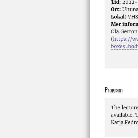
Tid:
2022-0
Ort:
Ultun
Lokal:
VHS 
Mer infor
Ola Gerton
(
https://w
boxes=bod
Program
The lectur
available. 
Katja.Fedro