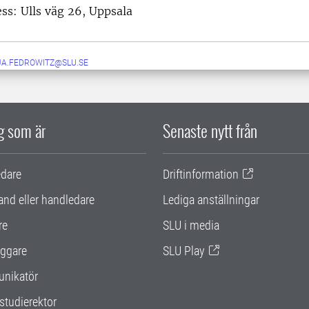
ess:
Ulls väg 26, Uppsala
JA.FEDROWITZ@SLU.SE
ig som är
Senaste nytt från
edare
Driftinformation
and eller handledare
Lediga anställningar
re
SLU i media
ggare
SLU Play
nikatör
studierektor