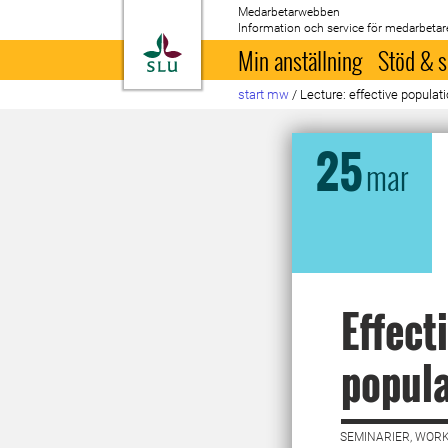
Medarbetarwebben
Information och service för medarbetar
Till startsida
Min anställning
Stöd & s
start mw
/
Lecture: effective populat
25
mar
Effect
popula
SEMINARIER, WORK