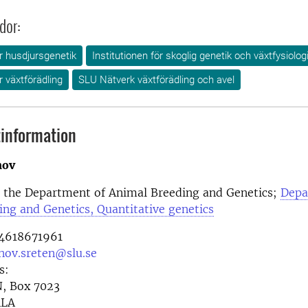
dor:
ör husdjursgenetik
Institutionen för skoglig genetik och växtfysiolog
r växtförädling
SLU Nätverk växtförädling och avel
information
nov
t the
Department of Animal Breeding and Genetics;
Depa
ng and Genetics, Quantitative genetics
4618671961
nov.sreten@slu.se
s:
N, Box 7023
ALA