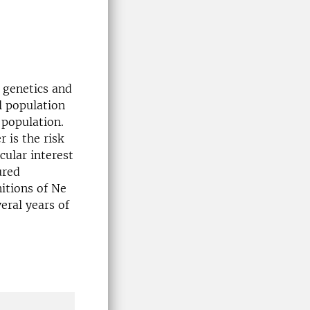
 genetics and
al population
 population.
r is the risk
cular interest
ured
nitions of Ne
veral years of