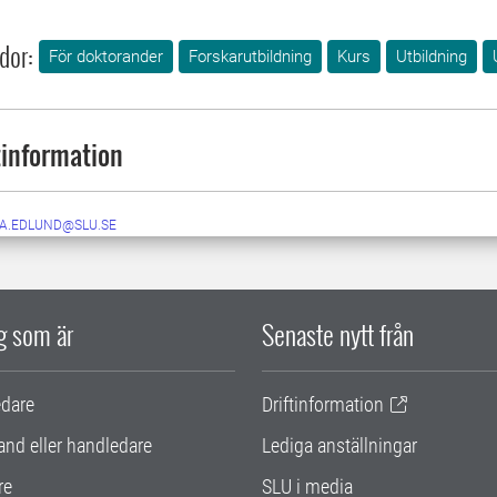
dor:
För doktorander
Forskarutbildning
Kurs
Utbildning
information
DA.EDLUND@SLU.SE
ig som är
Senaste nytt från
edare
Driftinformation
and eller handledare
Lediga anställningar
re
SLU i media