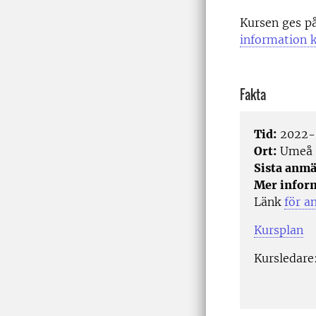
Kursen ges p
information k
Fakta
Tid:
2022-
Ort:
Umeå
Sista anmä
Mer infor
Länk
för a
Kursplan
Kursledare