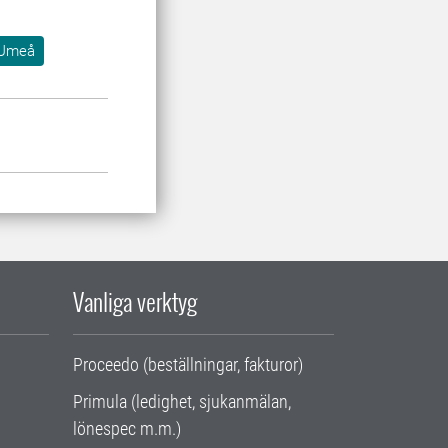
Umeå
Vanliga verktyg
Proceedo (beställningar, fakturor)
Primula (ledighet, sjukanmälan,
lönespec m.m.)