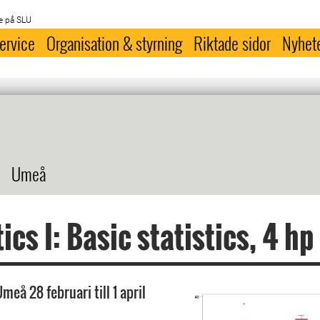
e på SLU
ervice
Organisation & styrning
Riktade sidor
Nyhet
Umeå
ics I: Basic statistics, 4 hp
meå 28 februari till 1 april