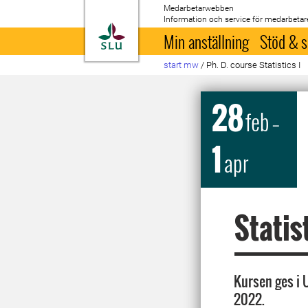
Medarbetarwebben
Information och service för medarbetar
Till startsida
Min anställning
Stöd & s
start mw
/
Ph. D. course Statistics I
28
feb
–
1
apr
Statist
Kursen ges i U
2022.