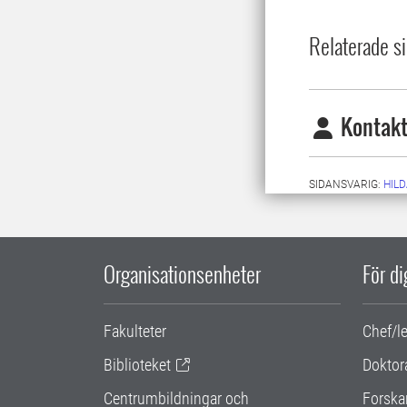
Relaterade si
Kontakt
SIDANSVARIG:
HIL
Organisationsenheter
För d
Fakulteter
Chef/l
Biblioteket
Doktor
Centrumbildningar och
Forska