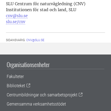
SLU Centrum för naturvägledning (CNV)
Institutionen för stad och land, SLU
cnv@slu.se
slu.se/cnv
SIDANSVARIG:
CNV@SLU.SE
Organisationsenheter
Fakulteter
Biblioteket
Centrumbildningar och samarbetsprojekt
Gemensamma verksamhetsstödet