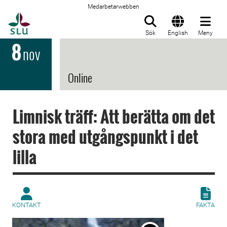
Medarbetarwebben
Till startsida
Sök
English
Meny
8
nov
Online
Limnisk träff: Att berätta om det
stora med utgångspunkt i det
lilla
KONTAKT
FAKTA