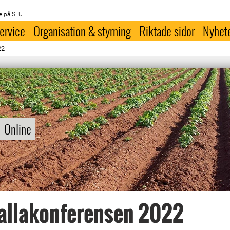
e på SLU
ervice
Organisation & styrning
Riktade sidor
Nyhet
22
Online
allakonferensen 2022