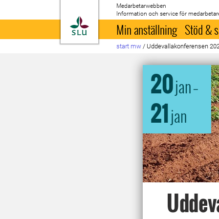
Medarbetarwebben
Information och service för medarbetar
Till startsida
Min anställning
Stöd & s
start mw
/
Uddevallakonferensen 20
20
jan
–
21
jan
Uddev