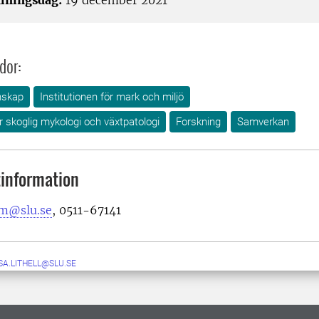
lningsdag:
19 december 2021
dor:
nskap
Institutionen för mark och miljö
ör skoglig mykologi och växtpatologi
Forskning
Samverkan
information
om@slu.se
, 0511-67141
SA.LITHELL@SLU.SE