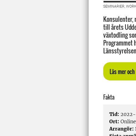
SEMINARIER, WORK
Konsulenter, 
till årets Ud
växtodling so
Programmet h
Länsstyrelsen
Läs mer och
Fakta
Tid:
2022-
Ort:
Online
Arrangör: