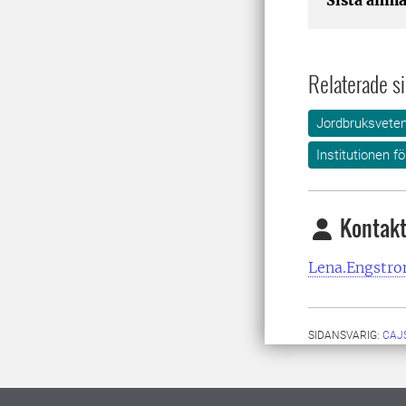
Sista anmä
Relaterade si
Jordbruksvete
Institutionen f
Kontakt
Lena.Engstr
SIDANSVARIG:
CAJ