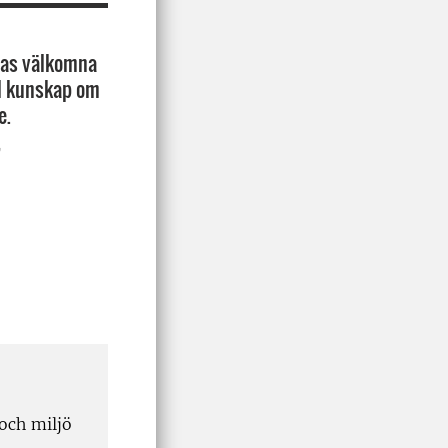
lsas välkomna
ll kunskap om
e.
,
och miljö