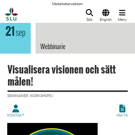
Medarbetarwebben
Till startsida
Sök
English
Meny
21
sep
Webbinarie
Visualisera visionen och sätt
målen!
SEMINARIER, WORKSHOPS |
KONTAKT
FAKTA