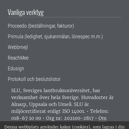
Vanliga verktyg
Proceedo (beställningar, fakturor)
Primula (ledighet, sjukanmälan, lönespec m.m.)
Webbmejl
ReachMee
Edusign
Protokoll och beslutslistor
SLU, Sveriges lantbruksuniversitet, har
verksamhet över hela Sverige. Huvudorter är
Alnarp, Uppsala och Umeå.
SLU är
miljöcertifierat enligt ISO 14001. •
Telefon:
018-67 10 00 • Org nr: 202100-2817 •
Om
medarbetarwebben
•
SLU:s fakturaadress
•
Denna webbplats använder kakor (cookies), som lagras i din