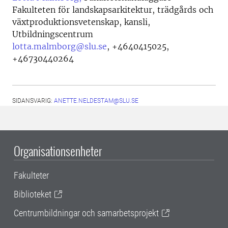
Fakulteten för landskapsarkitektur, trädgårds och
växtproduktionsvetenskap, kansli,
Utbildningscentrum
lotta.malmborg@slu.se
,
+4640415025,
+46730440264
SIDANSVARIG:
ANETTE.NELDESTAM@SLU.SE
Organisationsenheter
Fakulteter
Biblioteket
Centrumbildningar och samarbetsprojekt