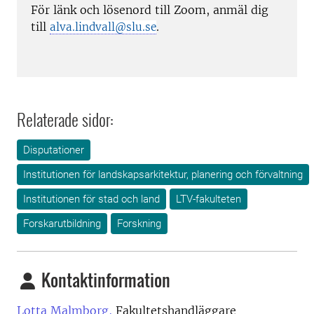
För länk och lösenord till Zoom, anmäl dig
till
.
alva.lindvall@slu.se
Relaterade sidor:
Disputationer
Institutionen för landskapsarkitektur, planering och förvaltning
Institutionen för stad och land
LTV-fakulteten
Forskarutbildning
Forskning
Kontaktinformation
Lotta Malmborg,
Fakultetshandläggare