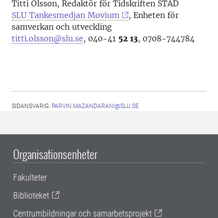
Titti Olsson, Redaktör för Tidskriften STAD
SLU Tankesmedjan Movium
, Enheten för
samverkan och utveckling
titti.olsson@slu.se
, 040-41
52 13
, 0708-744784
SIDANSVARIG:
PARVIN.MAZANDARANI@SLU.SE
Organisationsenheter
Fakulteter
Biblioteket
Centrumbildningar och samarbetsprojekt