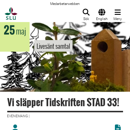
Medarbetarwebben
Till startsida
Sök
English
Meny
25
maj
Livesänt samtal
Vi släpper Tidskriften STAD 33!
EVENEMANG |