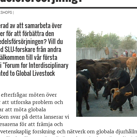
SHOPS |
erad av att samarbeta över
ner för att förbättra den
edelsförsörjningen? Vill du
d SLU-forskare från andra
Välkommen till vår första
i "Forum for Interdisciplinary
ted to Global Livestock
 efterfrågar möten över
ör att utforska problem och
ar att möta globala
om svar på detta lanserar vi
sarena för att främja och
rvetenskaplig forskning och nätverk om globala djurhål