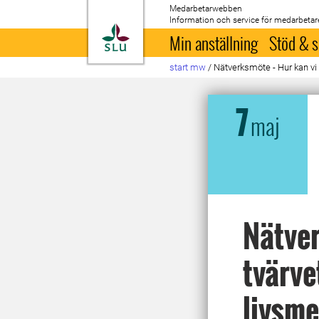
Medarbetarwebben
Information och service för medarbetar
Till startsida
Min anställning
Stöd & s
start mw
/
Nätverksmöte - Hur kan vi 
7
maj
Nätver
tvärve
livsme