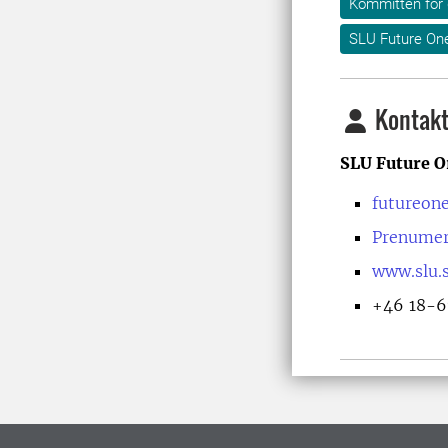
Kommittén för 
SLU Future On
Kontakt
SLU Future O
futureon
Prenumer
www.slu.s
+46 18-6