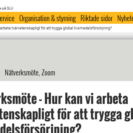
e på SLU
ervice
Organisation & styrning
Riktade sidor
Nyhet
arbeta tvärvetenskapligt för att trygga global livsmedelsförsörjning?
Nätverksmöte, Zoom
ksmöte - Hur kan vi arbeta
tenskapligt för att trygga g
delsförsörjning?