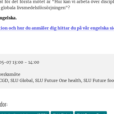
t för det första mötet är "Hur kan vi arbeta över discipl
 globala livsmedelsförsörjningen"?
ngelska.
on och hur du anmäler dig hittar du på vår engelska si
5-07 13:00 - 14:00
verksmöte
CGD, SLU Global, SLU Future One health, SLU Future fo
dor: