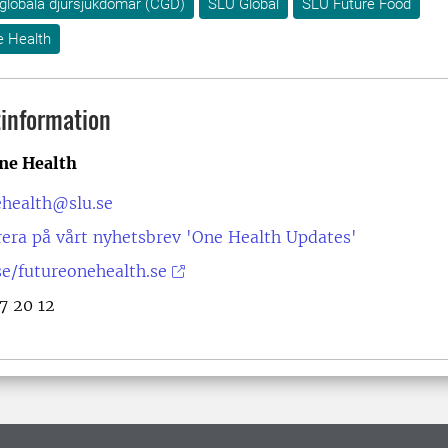
globala djursjukdomar (CGD)
SLU Global
SLU Future Food
e Health
information
ne Health
ehealth@slu.se
era på vårt nyhetsbrev 'One Health Updates'
e/futureonehealth.se
7 20 12