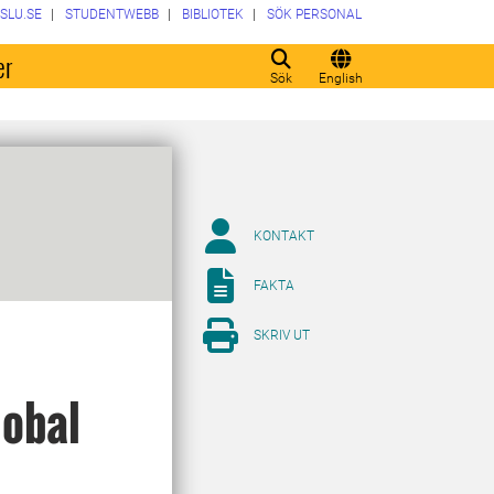
SLU.SE
STUDENTWEBB
BIBLIOTEK
SÖK PERSONAL
er
Sök
English
KONTAKT
FAKTA
SKRIV UT
lobal