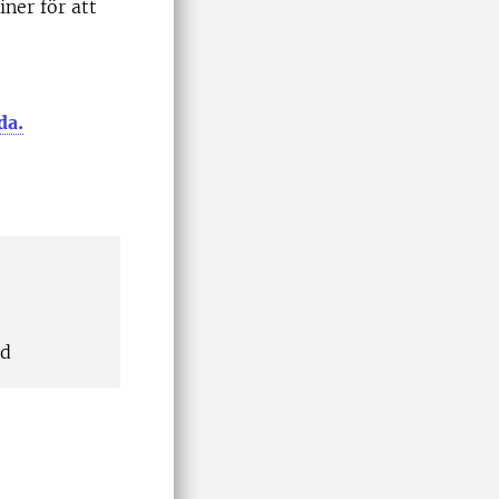
iner för att
da.
od