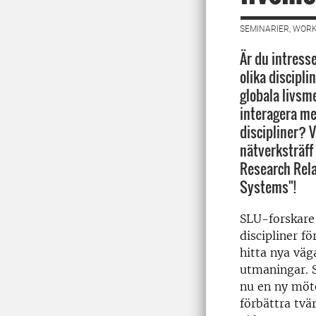
SEMINARIER, WORK
Är du intress
olika discipli
globala livsm
interagera me
discipliner? 
nätverksträff 
Research Rela
Systems"!
SLU-forskare
discipliner f
hitta nya väg
utmaningar. S
nu en ny möte
förbättra tvä