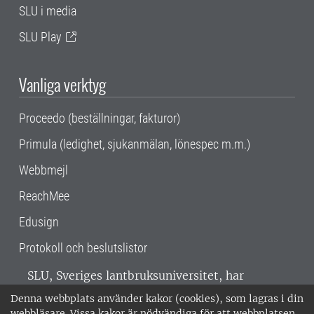
SLU i media
SLU Play
Vanliga verktyg
Proceedo (beställningar, fakturor)
Primula (ledighet, sjukanmälan, lönespec m.m.)
Webbmejl
ReachMee
Edusign
Protokoll och beslutslistor
SLU, Sveriges lantbruksuniversitet, har
verksamhet över hela Sverige. Huvudorter är
Denna webbplats använder kakor (cookies), som lagras i din
Alnarp, Uppsala och Umeå.
SLU är
webbläsare. Vissa kakor är nödvändiga för att webbplatsen