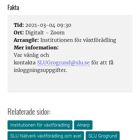
Fakta
Tid:
2021-03-04 09:30
Ort:
Digitalt - Zoom
Arrangör:
Institutionen för växtförädling
Mer information:
Var vänlig och
kontakta
SLUGrogrund@slu.se
för att få
inloggningsuppgifter.
Relaterade sidor:
Institutionen för växtförädling
Alnarp
SLU Nätverk växtförädling och avel
SLU Grogrund