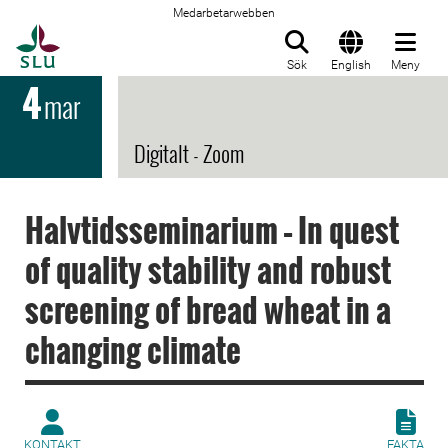
Medarbetarwebben
Till startsida
Sök
English
Meny
4
mar
Digitalt - Zoom
Halvtidsseminarium – In quest
of quality stability and robust
screening of bread wheat in a
changing climate
KONTAKT
FAKTA