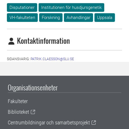
Disputationer
Institutionen för husdjursgenetik
VH-fakulteten
Forskning
Avhandlingar
Uppsala
Kontaktinformation
SIDANSVARIG:
PATRIK.CLAESSON@SLU.SE
Organisationsenheter
Fakulteter
Biblioteket
Centrumbildningar och samarbetsprojekt