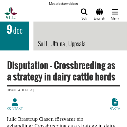
Medarbetarwebben
Till startsida
Sök
English
Meny
9
dec
Sal L, Ultuna , Uppsala
Disputation - Crossbreeding as
a strategy in dairy cattle herds
DISPUTATIONER |
KONTAKT
FAKTA
Julie Brastrup Clasen försvarar sin
avhandling: Crossbreeding as a strategy in dairy