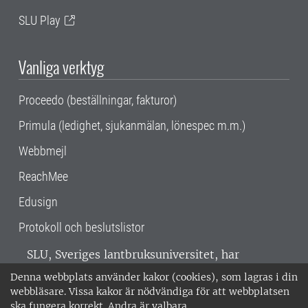
SLU Play
Vanliga verktyg
Proceedo (beställningar, fakturor)
Primula (ledighet, sjukanmälan, lönespec m.m.)
Webbmejl
ReachMee
Edusign
Protokoll och beslutslistor
SLU, Sveriges lantbruksuniversitet, har
verksamhet över hela Sverige. Huvudorter är
Denna webbplats använder kakor (cookies), som lagras i din
Alnarp, Uppsala och Umeå.
SLU är
webbläsare. Vissa kakor är nödvändiga för att webbplatsen
miljöcertifierat enligt ISO 14001. •
Telefon:
ska fungera korrekt. Andra är valbara.