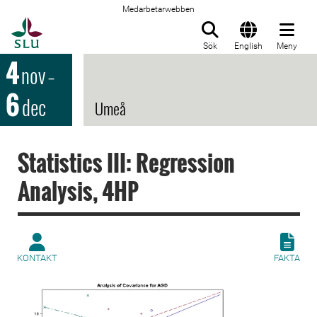
Medarbetarwebben
Till startsida
Sök
English
Meny
4
nov
–
6
dec
Umeå
Statistics III: Regression
Analysis, 4HP
KONTAKT
FAKTA