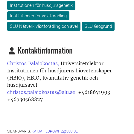
Institutionen för husdjursgenetik
Institutionen för växtförädling
SLU Nätverk växtförädling och avel
SLU Grogrund
Kontaktinformation
Christos Palaiokostas,
Universitetslektor
Institutionen för husdjurens biovetenskaper
(HBIO), HBIO, Kvantitativ genetik och
husdjursavel
christos.palaiokostas@slu.se
,
+4618671993,
+46730568827
SIDANSVARIG:
KATJA.FEDROWITZ@SLU.SE