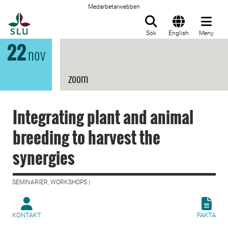
Medarbetarwebben
Till startsida
Sök
English
Meny
22
nov
zoom
Integrating plant and animal
breeding to harvest the
synergies
SEMINARIER, WORKSHOPS |
KONTAKT
FAKTA