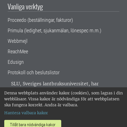
Vanliga verktyg
Proceedo (beställningar, fakturor)
Primula (ledighet, sjukanmälan, lönespec m.m.)
Webbmejl
ReachMee
Edusign
Protokoll och beslutslistor
SLU, Sveriges lantbruksuniversitet, har
verksamhet över hela Sverige. Huvudorter är
Denna webbplats använder kakor (cookies), som lagras i din
Alnarp, Uppsala och Umeå.
SLU är
webbläsare. Vissa kakor är nödvändiga för att webbplatsen
miljöcertifierat enligt ISO 14001. •
Telefon:
ska fungera korrekt. Andra är valbara.
018-67 10 00 • Org nr: 202100-2817 •
Om
Hantera valbara kakor
medarbetarwebben
•
SLU:s fakturaadress
•
Om SLU:s webbplatser
•
Vid KRIS
Tillåt bara nödvändiga kakor