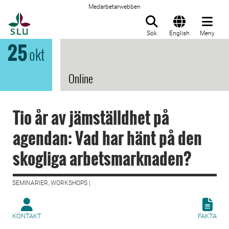
Medarbetarwebben
Till startsida
Sök
English
Meny
25
okt
Online
Tio år av jämställdhet på
agendan: Vad har hänt på den
skogliga arbetsmarknaden?
SEMINARIER, WORKSHOPS |
KONTAKT
FAKTA