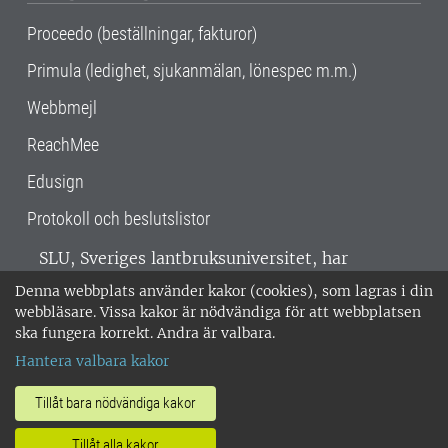
Proceedo (beställningar, fakturor)
Primula (ledighet, sjukanmälan, lönespec m.m.)
Webbmejl
ReachMee
Edusign
Protokoll och beslutslistor
SLU, Sveriges lantbruksuniversitet, har
verksamhet över hela Sverige. Huvudorter är
Denna webbplats använder kakor (cookies), som lagras i din
Alnarp, Uppsala och Umeå.
SLU är
webbläsare. Vissa kakor är nödvändiga för att webbplatsen
miljöcertifierat enligt ISO 14001. •
Telefon:
ska fungera korrekt. Andra är valbara.
018-67 10 00 • Org nr: 202100-2817 •
Om
Hantera valbara kakor
medarbetarwebben
•
SLU:s fakturaadress
•
Om SLU:s webbplatser
•
Vid KRIS
Tillåt bara nödvändiga kakor
•
Hantera kakor
•
Behandling av
Tillåt alla kakor