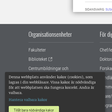
SIDANSVARIG:
SUS
Organisationsenheter
För d
Fakulteter
Chef/l
Biblioteket
Doktor
Centrumbildningar och
Forska
samarbetsprojekt
Denna webbplats använder kakor (cookies), som
Handlä
lagras i din webbläsare. Vissa kakor är nödvändiga
Gemensamma verksamhetsstödet
Kommu
för att webbplatsen ska fungera korrekt. Andra är
valbara.
SLU Holding
Lärare/
Hantera valbara kakor
Progra
Tillåt bara nödvändiga kakor