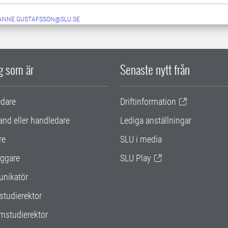
ANNE.GUSTAFSSON@SLU.SE
ig som är
Senaste nytt från
edare
Driftinformation
and eller handledare
Lediga anställningar
re
SLU i media
ggare
SLU Play
nikatör
studierektor
mstudierektor