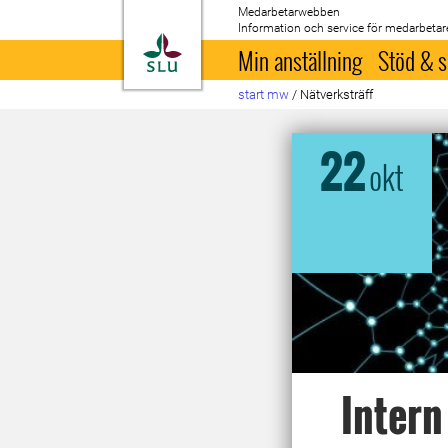
Medarbetarwebben
Information och service för medarbetar
Till startsida
Min anställning
Stöd & s
start mw
/
Nätverksträff
22
okt
Intern