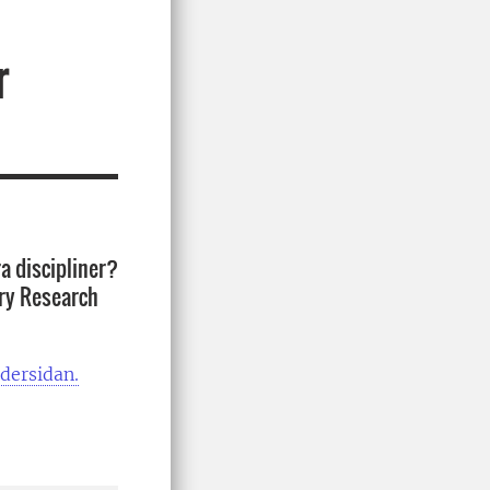
r
a discipliner?
ary Research
dersidan.