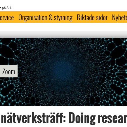
e på SLU
ervice
Organisation & styrning
Riktade sidor
Nyhet
Zoom
 nätverksträff: Doing resea