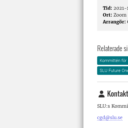
Tid:
2021-1
Ort:
Zoom
Arrangör:
Relaterade si
Kommittén för 
SLU Future On
Kontakt
SLU:s Kommit
cgd@slu.se