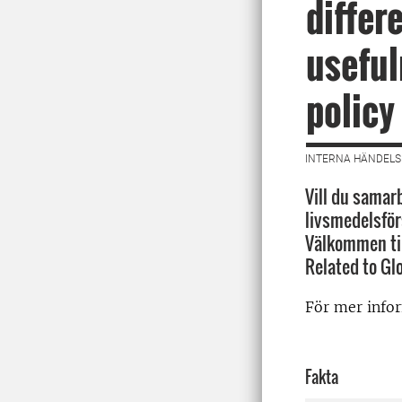
differ
useful
policy
INTERNA HÄNDELSE
Vill du samarb
livsmedelsför
Välkommen til
Related to Gl
För mer infor
Fakta