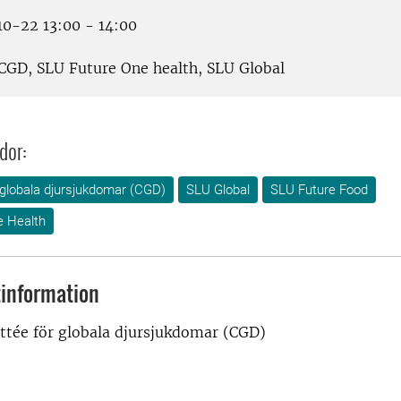
0-22 13:00 - 14:00
CGD, SLU Future One health, SLU Global
dor:
globala djursjukdomar (CGD)
SLU Global
SLU Future Food
e Health
information
tée för globala djursjukdomar (CGD)