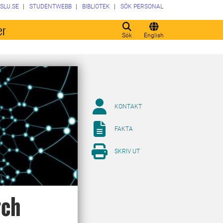
SLU.SE
STUDENTWEBB
BIBLIOTEK
SÖK PERSONAL
er
Sök
English
KONTAKT
FAKTA
SKRIV UT
rch