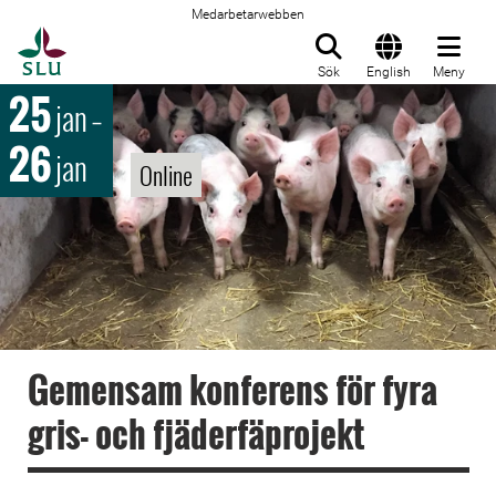
Medarbetarwebben
Till startsida
Sök
English
Meny
25
jan
–
26
jan
Online
Gemensam konferens för fyra
gris- och fjäderfäprojekt