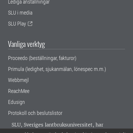
Lediga anställningar
SLU i media
SLU Play
Vanliga verktyg
Proceedo (beställningar, fakturor)
Primula (ledighet, sjukanmälan, lönespec m.m.)
Webbmejl
ReachMee
Edusign
Protokoll och beslutslistor
SLU, Sveriges lantbruksuniversitet, har
verksamhet över hela Sverige. Huvudorter är