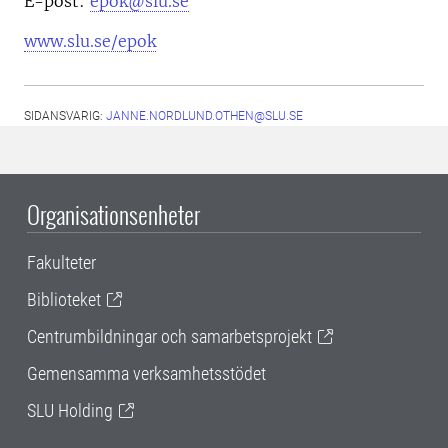
E-post:
epok@slu.se
www.slu.se/epok
SIDANSVARIG:
JANNE.NORDLUND.OTHEN@SLU.SE
Organisationsenheter
Fakulteter
Biblioteket
Centrumbildningar och samarbetsprojekt
Gemensamma verksamhetsstödet
SLU Holding