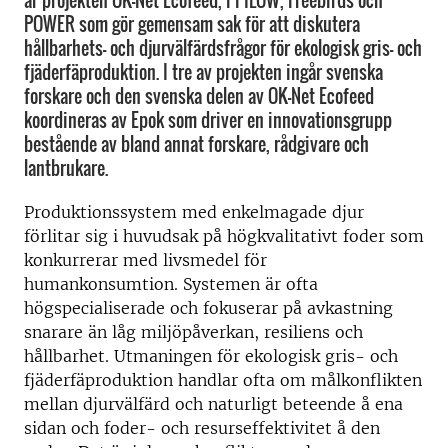
är projekten OK-Net Ecofeed, PPILOW, Freebirds och
POWER som gör gemensam sak för att diskutera
hållbarhets- och djurvälfärdsfrågor för ekologisk gris- och
fjäderfäproduktion. I tre av projekten ingår svenska
forskare och den svenska delen av OK-Net Ecofeed
koordineras av Epok som driver en innovationsgrupp
bestående av bland annat forskare, rådgivare och
lantbrukare.
Produktionssystem med enkelmagade djur
förlitar sig i huvudsak på högkvalitativt foder som
konkurrerar med livsmedel för
humankonsumtion. Systemen är ofta
högspecialiserade och fokuserar på avkastning
snarare än låg miljöpåverkan, resiliens och
hållbarhet. Utmaningen för ekologisk gris- och
fjäderfäproduktion handlar ofta om målkonflikten
mellan djurvälfärd och naturligt beteende å ena
sidan och foder- och resurseffektivitet å den