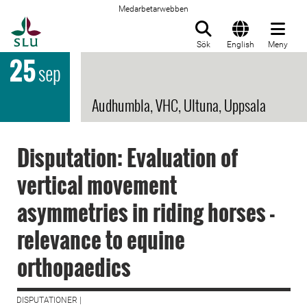
Medarbetarwebben
Till startsida
Sök
English
Meny
25
sep
Audhumbla, VHC, Ultuna, Uppsala
Disputation: Evaluation of
vertical movement
asymmetries in riding horses -
relevance to equine
orthopaedics
DISPUTATIONER |