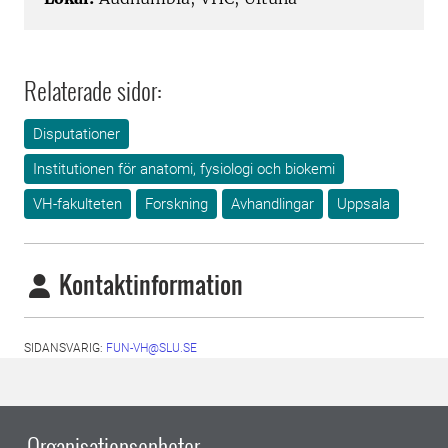
Relaterade sidor:
Disputationer
Institutionen för anatomi, fysiologi och biokemi
VH-fakulteten
Forskning
Avhandlingar
Uppsala
Kontaktinformation
SIDANSVARIG:
FUN-VH@SLU.SE
Organisationsenheter