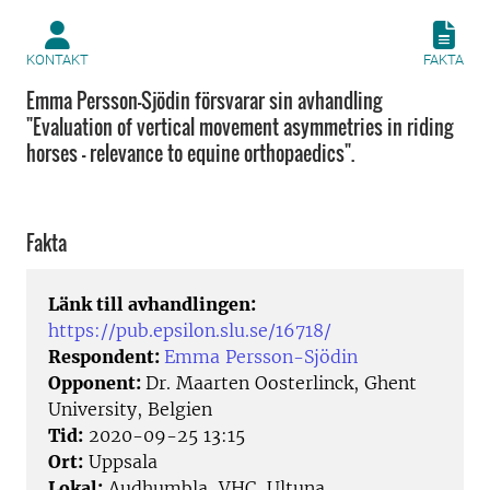
KONTAKT
FAKTA
Emma Persson-Sjödin försvarar sin avhandling
"Evaluation of vertical movement asymmetries in riding
horses - relevance to equine orthopaedics".
Fakta
Länk till avhandlingen:
https://pub.epsilon.slu.se/16718/
Respondent:
Emma Persson-Sjödin
Opponent:
Dr. Maarten Oosterlinck, Ghent
University, Belgien
Tid:
2020-09-25 13:15
Ort:
Uppsala
Lokal:
Audhumbla, VHC, Ultuna