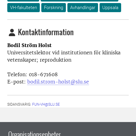
VH-fakulteten
Forskning
Avhandlingar
Uppsala
Kontaktinformation
Bodil Ström Holst
Universitetslektor vid i
nstitutionen för kliniska
vetenskaper; reproduktion
Telefon:
018-671608
E-post:
bodil.strom-holst@slu.se
SIDANSVARIG:
FUN-VH@SLU.SE
Organisationsenheter