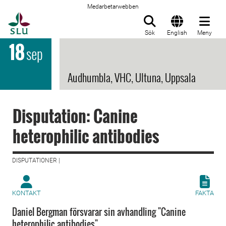
Medarbetarwebben
Till startsida
Sök
English
Meny
18
sep
Audhumbla, VHC, Ultuna, Uppsala
Disputation: Canine
heterophilic antibodies
DISPUTATIONER |
KONTAKT
FAKTA
Daniel Bergman försvarar sin avhandling "Canine
heterophilic antibodies".